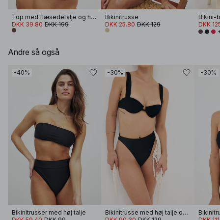
Top med flæsedetalje og halterneck
Bikinitrusse
Bikini-
DKK 39.80
DKK 199
DKK 25.80
DKK 129
DKK 12
Andre så også
-40%
-30%
-30%
Bikinitrusser med høj talje
Bikinitrusse med høj talje og struktur
Bikinit
DKK 59.40
DKK 99
DKK 90.30
DKK 129
DKK 111