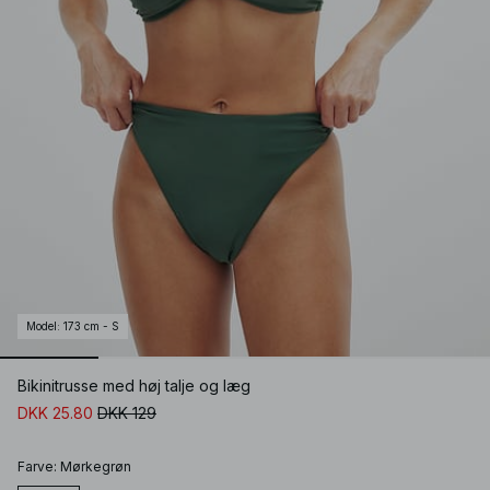
Model
:
173 cm - S
Bikinitrusse med høj talje og læg
DKK 25.80
DKK 129
Farve
:
Mørkegrøn