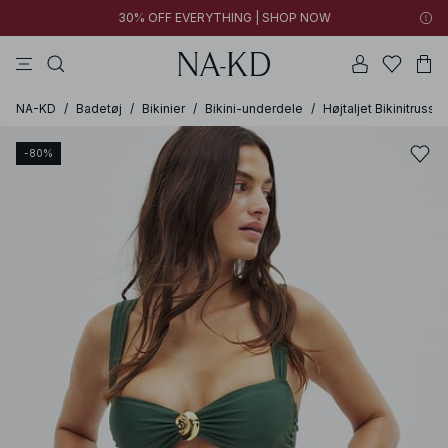
30% OFF EVERYTHING | SHOP NOW
bukser
toppe
kjoler
brune
hvide
NA-KD
/
Badetøj
/
Bikinier
/
Bikini-underdele
/
Højtaljet Bikinitrusse
-80%