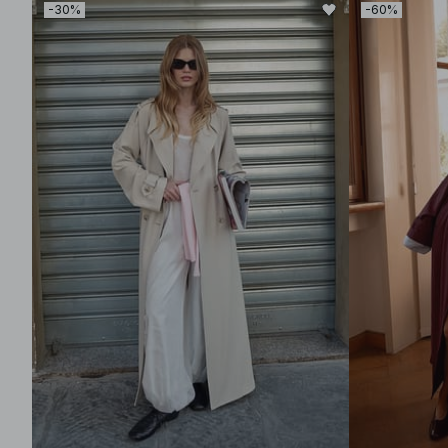
-30%
-60%