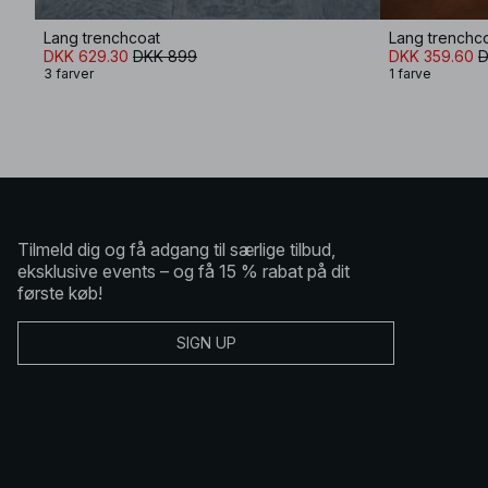
Lang trenchcoat
Lang trenchc
DKK 629.30
DKK 899
DKK 359.60
D
3 farver
1 farve
Tilmeld dig og få adgang til særlige tilbud,
eksklusive events – og få 15 % rabat på dit
første køb!
SIGN UP