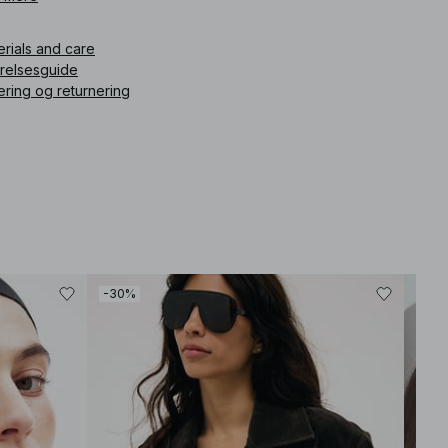
rfor.
erials and care
ikelnummer
:
1100-012804-0005
rrelsesguide
ering og returnering
-30%
-30