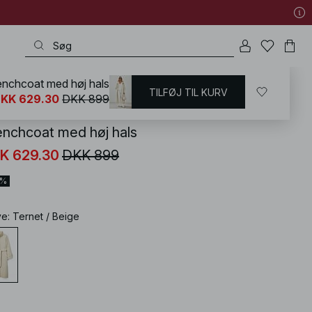
enchcoat med høj hals
TILFØJ TIL KURV
KD
/
Frakke & jakke
/
Letvægtsjakker
KK 629.30
DKK 899
enchcoat med høj hals
K 629.30
DKK 899
0%
ve
:
Ternet / Beige