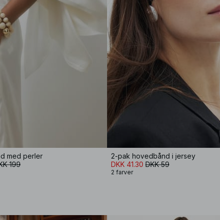
d med perler
2-pak hovedbånd i jersey
KK 199
DKK 41.30
DKK 59
2 farver