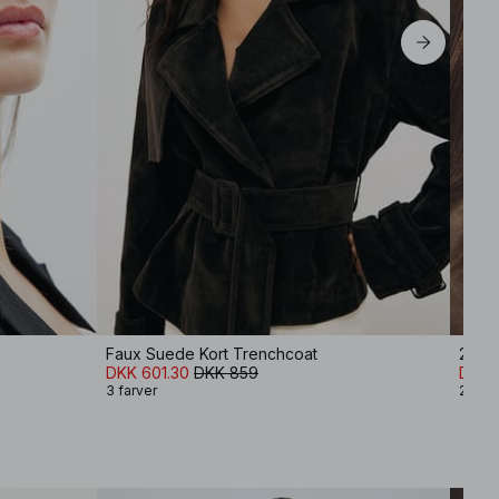
Faux Suede Kort Trenchcoat
2-pak
DKK 601.30
DKK 859
DKK 
3 farver
2 farv