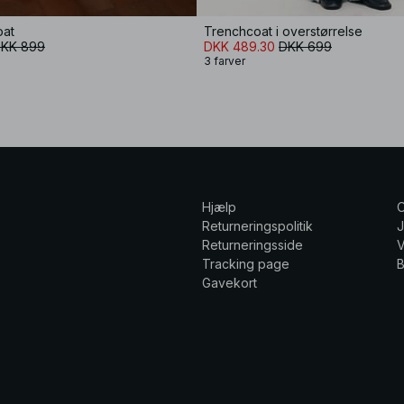
oat
Trenchcoat i overstørrelse
KK 899
DKK 489.30
DKK 699
3 farver
Hjælp
Returneringspolitik
Returneringsside
V
Tracking page
Gavekort