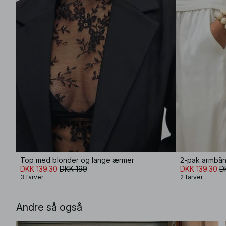
Top med blonder og lange ærmer
2-pak armbån
DKK 139.30
DKK 199
DKK 139.30
D
3 farver
2 farver
Andre så også