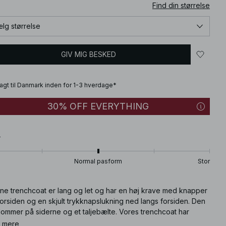
Find din størrelse
lg størrelse
GIV MIG BESKED
fragt til Danmark inden for 1-3 hverdage*
30% OFF EVERYTHING
T
Normal pasform
Stor
ne trenchcoat er lang og let og har en høj krave med knapper
orsiden og en skjult trykknapslukning ned langs forsiden. Den
lommer på siderne og et taljebælte. Vores trenchcoat har
de lange ærmer med en justérbar knapmanchet og et ternet
 mere