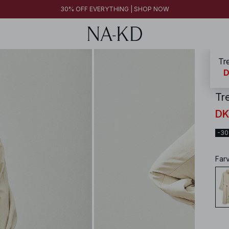
30% OFF EVERYTHING | SHOP NOW
Tr
NA-
D
Tr
DK
-3
Far