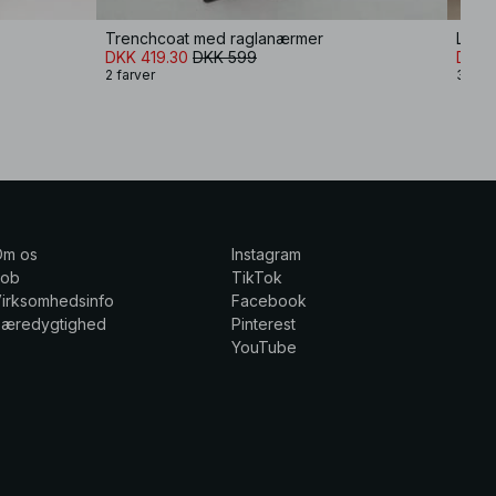
Trenchcoat med raglanærmer
Lang 
DKK 419.30
DKK 599
DKK 
2 farver
3 farv
Om os
Instagram
Job
TikTok
irksomhedsinfo
Facebook
Bæredygtighed
Pinterest
YouTube