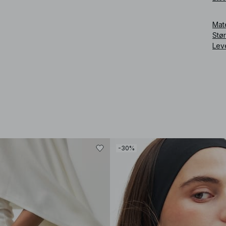
inde
Mat
Art
Stø
Lev
-30%