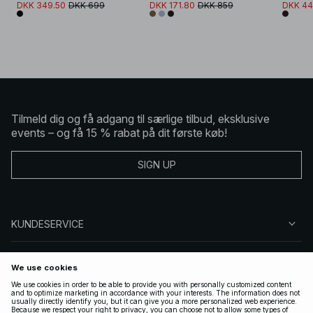
DKK 349.50
DKK 699
DKK 171.80
DKK 859
DKK 44
Tilmeld dig og få adgang til særlige tilbud, eksklusive
events – og få 15 % rabat på dit første køb!
SIGN UP
KUNDESERVICE
OM NA-KD
FØLG OS