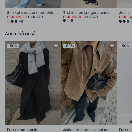
Strikket sweater med foldet ærme
T-shirt med længere ærmer
Jeans m
DKK 195.30
DKK 279
DKK 125.30
DKK 179
DKK 34
+9
Andre så også
-50%
-80%
-50%
Frakke med bælte
Jakke i imiteret ruskind med lommedetalje