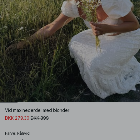
Vid maxinederdel med blonder
DKK 279.30
DKK 399
Farve
:
Råhvid