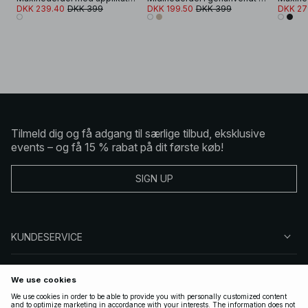
DKK 239.40
DKK 399
DKK 199.50
DKK 399
DKK 27
Tilmeld dig og få adgang til særlige tilbud, eksklusive
events – og få 15 % rabat på dit første køb!
SIGN UP
KUNDESERVICE
OM NA-KD
FØLG OS