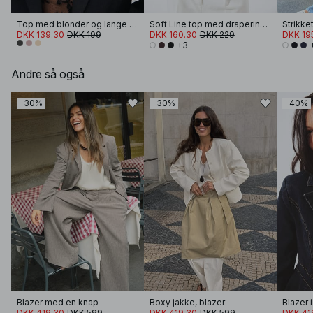
Top med blonder og lange ærmer
Soft Line top med draperinger
DKK 139.30
DKK 199
DKK 160.30
DKK 229
DKK 19
+3
Andre så også
-30%
-30%
-40%
Blazer med en knap
Boxy jakke, blazer
Blazer 
DKK 419.30
DKK 599
DKK 419.30
DKK 599
DKK 41