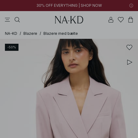
30% OFF EVERYTHING | SHOP NOW
bukser
toppe
kjoler
brune
sorte
NA-KD
/
Blazere
/
Blazere med bælte
-50%