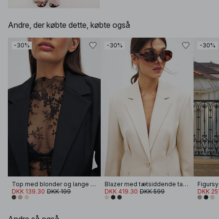
Andre, der købte dette, købte også
-30%
-30%
-30%
Top med blonder og lange ærmer
Blazer med tætsiddende talje
DKK 139.30
DKK 199
DKK 419.30
DKK 599
DKK 25