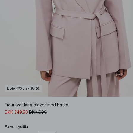
Model
:
173 cm - EU 36
Figursyet lang blazer med bælte
DKK 349.50
DKK 699
Farve
:
Lyslilla