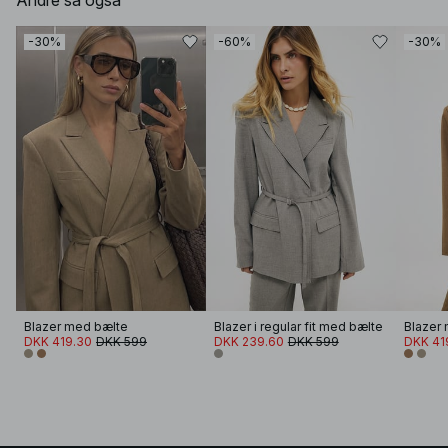
Andre så også
-30%
-60%
-30%
Blazer med bælte
Blazer i regular fit med bælte
Blazer
DKK 419.30
DKK 599
DKK 239.60
DKK 599
DKK 41