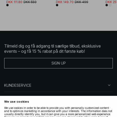
DKK 111.80
DKK 559
DKK 149.70
DKK 499
DKK 25
Tilmeld dig og få adgang til særlige tilbud, eksklusive
events – og få 15 % rabat på dit første køb!
SIGN UP
KUNDESERVICE
OM NA-KD
FØLG OS