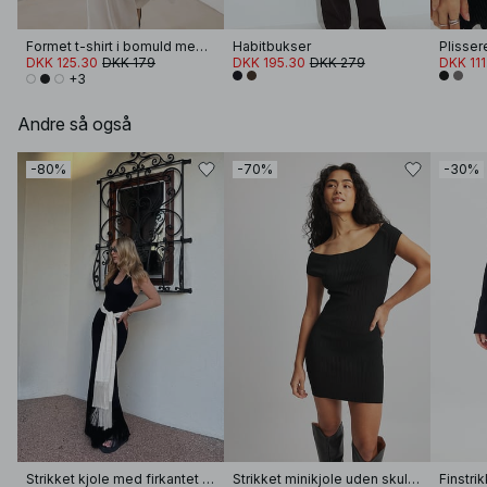
Formet t-shirt i bomuld med tragtformet halsudskæring
Habitbukser
Plisser
DKK 125.30
DKK 179
DKK 195.30
DKK 279
DKK 111
+3
Andre så også
-80%
-70%
-30%
Strikket kjole med firkantet halsudskæring og frynser
Strikket minikjole uden skuldre