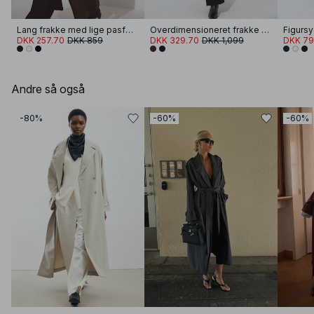
Lang frakke med lige pasform
Overdimensioneret frakke med raglanærmer i uldblanding
DKK 257.70
DKK 859
DKK 329.70
DKK 1,099
DKK 79
Andre så også
-80%
-60%
-60%