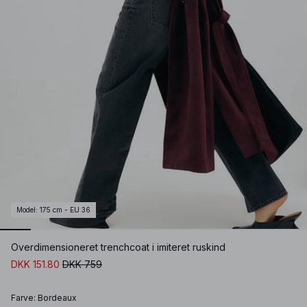
Model
:
175 cm - EU 36
Overdimensioneret trenchcoat i imiteret ruskind
DKK 151.80
DKK 759
Farve
:
Bordeaux