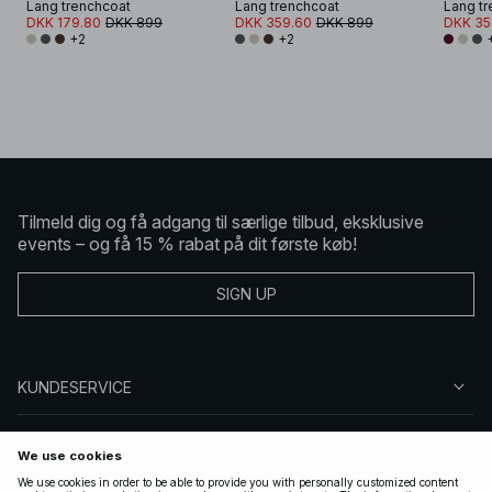
Lang trenchcoat
Lang trenchcoat
Lang tr
DKK 179.80
DKK 899
DKK 359.60
DKK 899
DKK 35
+2
+2
Tilmeld dig og få adgang til særlige tilbud, eksklusive
events – og få 15 % rabat på dit første køb!
SIGN UP
KUNDESERVICE
OM NA-KD