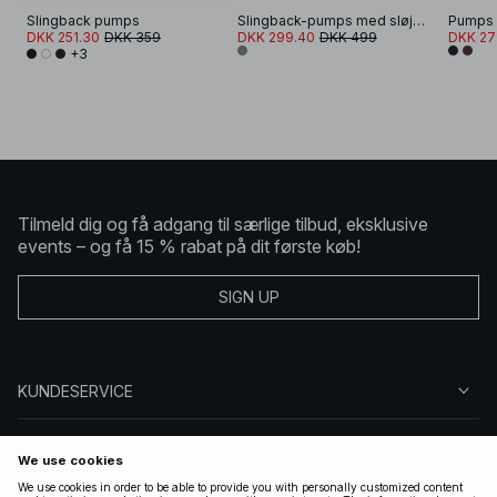
Slingback pumps
Slingback-pumps med sløjfedetalje
Pumps 
DKK 251.30
DKK 359
DKK 299.40
DKK 499
DKK 27
+3
Tilmeld dig og få adgang til særlige tilbud, eksklusive
events – og få 15 % rabat på dit første køb!
SIGN UP
KUNDESERVICE
OM NA-KD