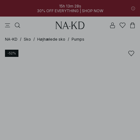
15h 13m 28s
30% OFF EVERYTHING | SHOP NOW
bukser
toppe
kjoler
brune
hvide
NA-KD
/
Sko
/
Højhælede sko
/
Pumps
-52%