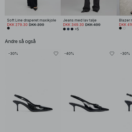
Soft Line draperet maxikjole
Jeans med lav talje
Blazer 
DKK 279.30
DKK 399
DKK 349.30
DKK 499
DKK 41
+5
Andre så også
-30%
-40%
-30%