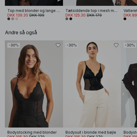
Top med blonder og lange ærmer
Tætsiddende top i mesh med rund halsudskæring
Vattere
DKK 139.30
DKK 199
DKK 125.30
DKK 179
DKK 89
Andre så også
-30%
-30%
-30%
Bodystocking med blonder
Bodysuit i blonde med bøjle
DKK 195.30
DKK 279
DKK 195.30
DKK 279
DKK 19