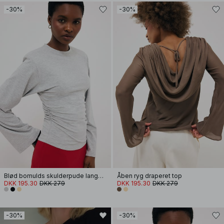
-30%
-30%
Blød bomulds skulderpude langærmet T-shirt
Åben ryg draperet top
DKK 195.30
DKK 279
DKK 195.30
DKK 279
-30%
-30%