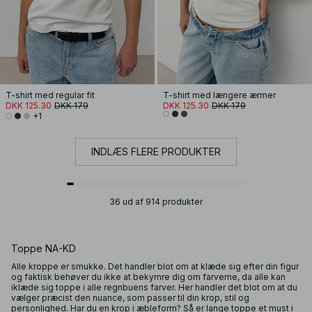
T-shirt med regular fit
T-shirt med længere ærmer
DKK 125.30
DKK 179
DKK 125.30
DKK 179
+1
INDLÆS FLERE PRODUKTER
36 ud af 914 produkter
Toppe NA-KD
Alle kroppe er smukke. Det handler blot om at klæde sig efter din figur
og faktisk behøver du ikke at bekymre dig om farverne, da alle kan
iklæde sig toppe i alle regnbuens farver. Her handler det blot om at du
vælger præcist den nuance, som passer til din krop, stil og
personlighed. Har du en krop i æbleform? Så er lange toppe et must i