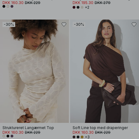
DKK 160.30
DKK 229
DKK 195.30
DKK 279
+2
-30%
-30%
Struktureret Langærmet Top
Soft Line top med draperinger
DKK 160.30
DKK 229
DKK 160.30
DKK 229
+3