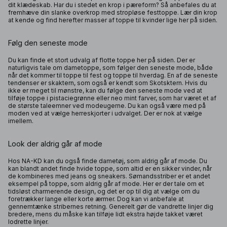
dit klædeskab. Har du i stedet en krop i pæreform? Så anbefales du at
fremhæve din slanke overkrop med stropløse festtoppe. Lær din krop
at kende og find herefter masser af toppe til kvinder lige her på siden.
Følg den seneste mode
Du kan finde et stort udvalg af flotte toppe her på siden. Der er
naturligvis tale om dametoppe, som følger den seneste mode, både
når det kommer til toppe til fest og toppe til hverdag. En af de seneste
tendenser er skaktern, som også er kendt som Skotsktern. Hvis du
ikke er meget til mønstre, kan du følge den seneste mode ved at
tilføje toppe i pistaciegrønne eller neo mint farver, som har været et af
de største taleemner ved modeugerne. Du kan også være med på
moden ved at vælge herreskjorter i udvalget. Der er nok at vælge
imellem.
Look der aldrig går af mode
Hos NA-KD kan du også finde dametøj, som aldrig går af mode. Du
kan blandt andet finde hvide toppe, som altid er en sikker vinder, når
de kombineres med jeans og sneakers. Sømandsstriber er et andet
eksempel på toppe, som aldrig går af mode. Her er der tale om et
tidsløst charmerende design, og det er op til dig at vælge om du
foretrækker lange eller korte ærmer. Dog kan vi anbefale at
gennemtænke stribernes retning. Generelt gør de vandrette linjer dig
bredere, mens du måske kan tilføje lidt ekstra højde takket været
lodrette linjer.