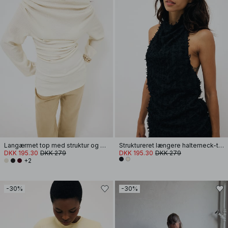
Langærmet top med struktur og drapering
Struktureret længere halterneck-top
DKK 195.30
DKK 279
DKK 195.30
DKK 279
+2
-30%
-30%