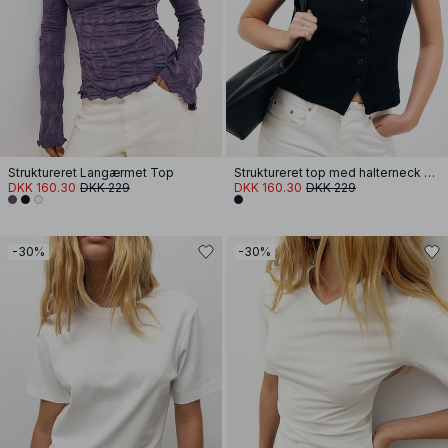
Struktureret Langærmet Top
Struktureret top med halterneck og knapper
DKK 160.30
DKK 229
DKK 160.30
DKK 229
-30%
-30%