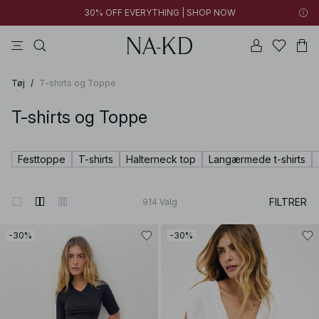
30% OFF EVERYTHING | SHOP NOW
bukser
toppe
kjoler
sorte
brune
Tøj
/
T-shirts og Toppe
T-shirts og Toppe
Festtoppe
T-shirts
Halterneck top
Langærmede t-shirts
FILTRER
914
Valg
-30%
-30%