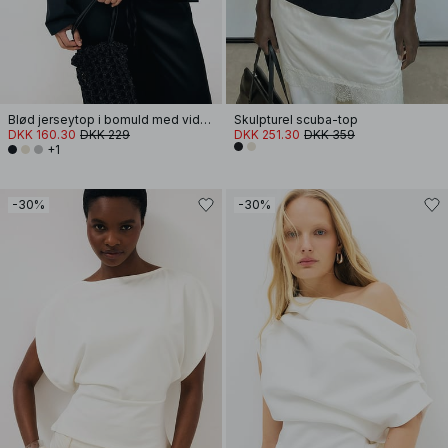
Blød jerseytop i bomuld med vide ærmer
Skulpturel scuba-top
DKK 160.30
DKK 229
DKK 251.30
DKK 359
+1
-30%
-30%