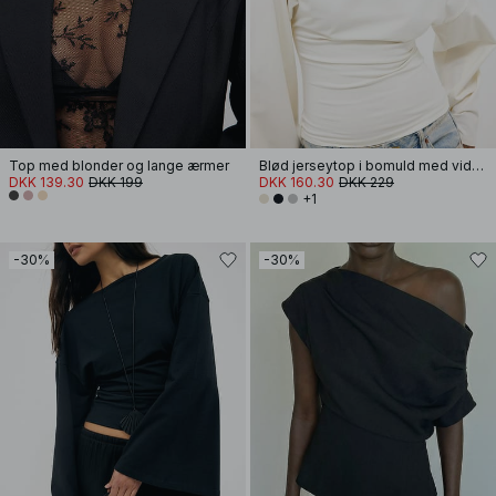
Top med blonder og lange ærmer
Blød jerseytop i bomuld med vide ærmer
DKK 139.30
DKK 199
DKK 160.30
DKK 229
+1
-30%
-30%