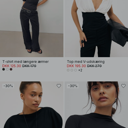
T-shirt med længere ærmer
Top med V-udskæring
DKK 125.30
DKK 179
DKK 195.30
DKK 279
+2
-30%
-30%