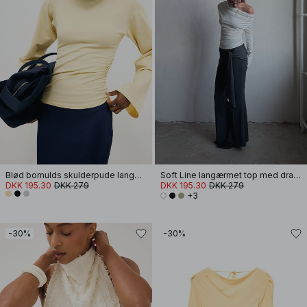
Blød bomulds skulderpude langærmet T-shirt
Soft Line langærmet top med drapering
DKK 195.30
DKK 279
DKK 195.30
DKK 279
+3
-30%
-30%