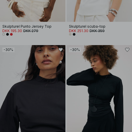
Skulpturel Punto Jersey Top
Skulpturel scuba-top
DKK 195.30
DKK 279
DKK 251.30
DKK 359
-30%
-30%