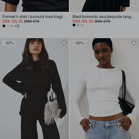
Formet t-shirt i bomuld med tragtformet halsudskæring
Blød bomulds skulderpude langærmet T-shirt
DKK 125.30
DKK 179
DKK 195.30
DKK 279
+2
-30%
-30%