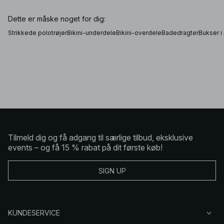
Dette er måske noget for dig:
Strikkede polotrøjer
Bikini-underdele
Bikini-overdele
Badedragter
Bukser i 
Tilmeld dig og få adgang til særlige tilbud, eksklusive
events – og få 15 % rabat på dit første køb!
SIGN UP
KUNDESERVICE