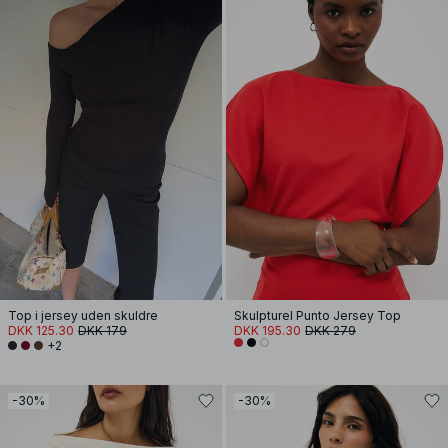
Top i jersey uden skuldre
Skulpturel Punto Jersey Top
DKK 125.30
DKK 179
DKK 195.30
DKK 279
+2
-30%
-30%