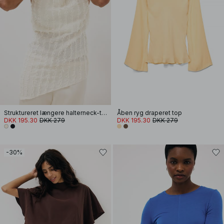
Struktureret længere halterneck-top
Åben ryg draperet top
DKK 195.30
DKK 279
DKK 195.30
DKK 279
-30%