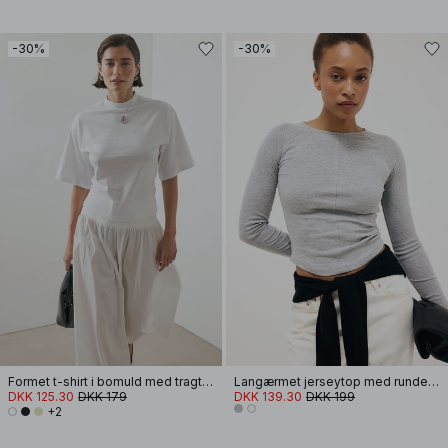
-30%
-30%
Formet t-shirt i bomuld med tragtformet halsudskæring
Langærmet jerseytop med rundet kant
DKK 125.30
DKK 179
DKK 139.30
DKK 199
+2