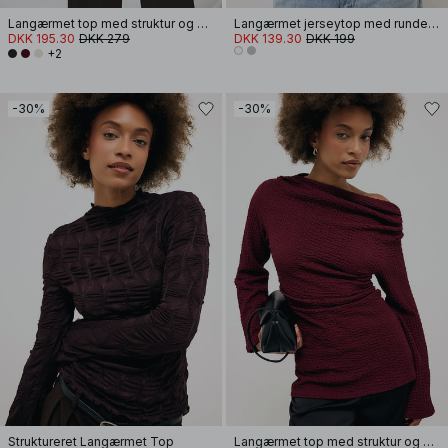
Langærmet top med struktur og drapering
Langærmet jerseytop med rundet kant
DKK 195.30
DKK 279
DKK 139.30
DKK 199
+2
-30%
-30%
Struktureret Langærmet Top
Langærmet top med struktur og drapering