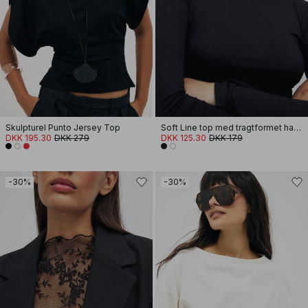
Skulpturel Punto Jersey Top
Soft Line top med tragtformet hals og lange ærmer
DKK 195.30
DKK 279
DKK 125.30
DKK 179
-30%
-30%