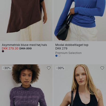
Asymmetrisk bluse med høj hals
Modal dobbeltlaget top
DKK 279.30
DKK 399
DKK 279
Premium Selection
-30%
-30%