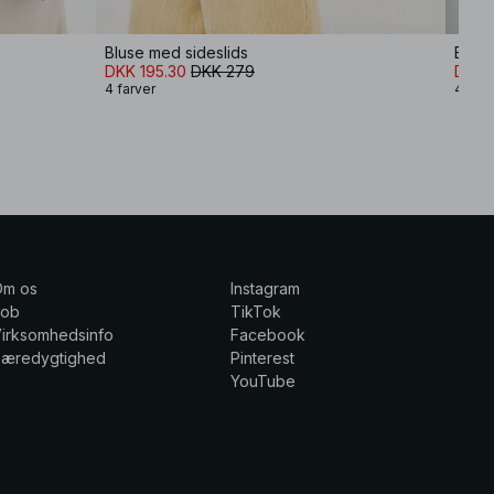
Bluse med sideslids
Bluse
DKK 195.30
DKK 279
DKK 
4 farver
4 farv
Om os
Instagram
Job
TikTok
irksomhedsinfo
Facebook
Bæredygtighed
Pinterest
YouTube