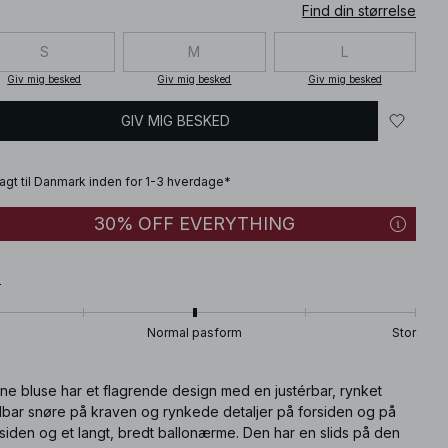
Find din størrelse
S
M
L
Giv mig besked
Giv mig besked
Giv mig besked
GIV MIG BESKED
fragt til Danmark inden for 1-3 hverdage*
30% OFF EVERYTHING
T
Normal pasform
Stor
ne bluse har et flagrende design med en justérbar, rynket
dbar snøre på kraven og rynkede detaljer på forsiden og på
siden og et langt, bredt ballonærme. Den har en slids på den