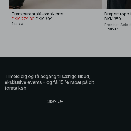
Transparent slå-om skjorte
Drapert topp 
DKK 279.30
DKK 399
DKK 359
1 farve
Premium Selec
3 farver
Tilmeld dig og få adgang til særlige tilbud,
eksklusive events – og få 15 % rabat på dit
første køb!
SIGN UP