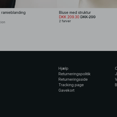
i ramieblanding
Bluse med struktur
DKK 209.30
DKK 299
2 farver
tion
Hjælp
Returneringspolitik
Returneringsside
V
Tracking page
Gavekort