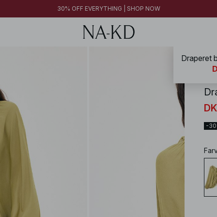
30% OFF EVERYTHING | SHOP NOW
Draperet 
NA-
D
Dr
DK
-3
Far