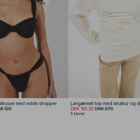
nitrusse med vidde stropper
Langærmet top med struktur og d
K 129
DKK 195.30
DKK 279
5 farver