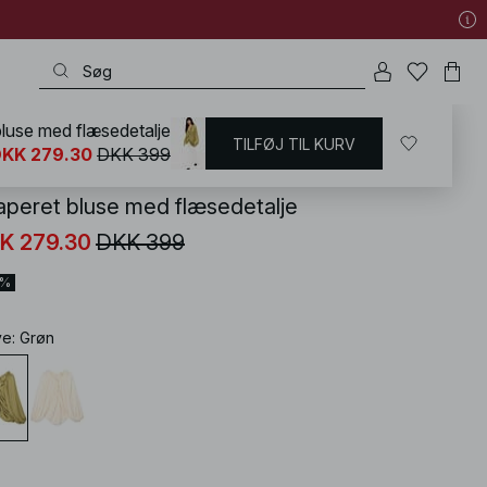
bluse med flæsedetalje
TILFØJ TIL KURV
KD
/
Skjorter & Bluser
/
Bluser
/
Lange bluser
KK 279.30
DKK 399
aperet bluse med flæsedetalje
K 279.30
DKK 399
0%
ve
:
Grøn