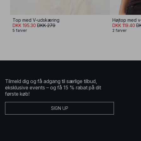
Top med V-udskæring
Højtop med v
DKK 195.30
DKK 279
DKK 119.40
D
5 farver
2 farver
Tilmeld dig og få adgang til særlige tilbud,
eksklusive events – og få 15 % rabat på dit
første køb!
SIGN UP