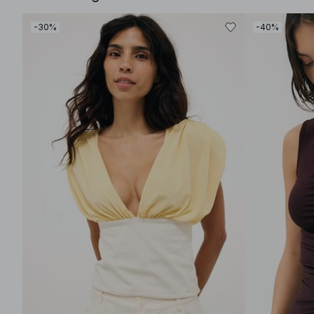
-30%
-40%