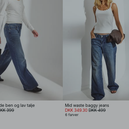
e ben og lav talje
Mid waste baggy jeans
KK 399
DKK 349.30
DKK 499
6 farver