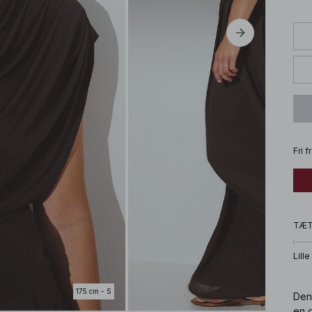
Fri 
TÆ
Lille
175 cm - S
Den
en g