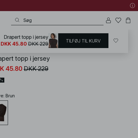
Drapert topp i jersey
TILFØJ TIL KURV
KD
/
T-shirts og Toppe
/
Ærmeløse toppe
DKK 45.80
DKK 229
pert topp i jersey
K 45.80
DKK 229
0%
ve
:
Brun