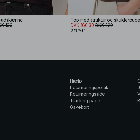
-udskæring
Top med struktur og skulderpude
KK 199
DKK 160.30
DKK 229
3 farver
Hjælp
Returneringspolitik
Returneringsside
V
Tracking page
Gavekort