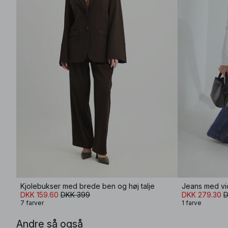
Kjolebukser med brede ben og høj talje
Jeans med vid
DKK 159.60
DKK 399
DKK 279.30
D
7 farver
1 farve
Andre så også