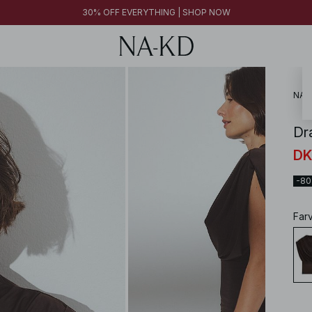
30% OFF EVERYTHING | SHOP NOW
NA-
Dra
DK
-8
Far