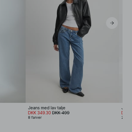
Jeans med lav talje
Jeans
DKK 349.30
DKK 499
DKK 
8 farver
2 farv