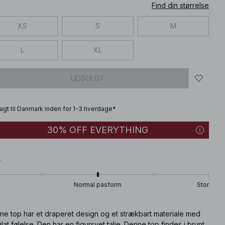
Find din størrelse
XS
S
M
L
XL
UDSOLGT
fragt til Danmark inden for 1-3 hverdage*
30% OFF EVERYTHING
T
Normal pasform
Stor
ne top har et draperet design og et strækbart materiale med
lat følelse. Den har en figursyet talje. Denne top findes i brunt.