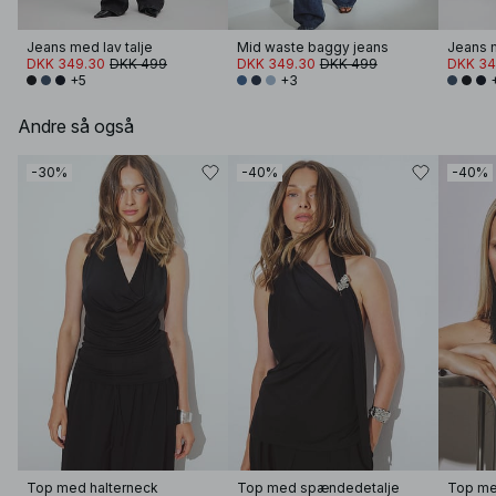
Jeans med lav talje
Mid waste baggy jeans
Jeans m
DKK 349.30
DKK 499
DKK 349.30
DKK 499
DKK 34
+5
+3
Andre så også
-30%
-40%
-40%
Top med halterneck
Top med spændedetalje