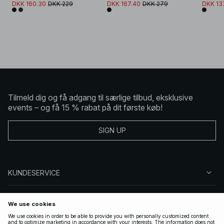
DKK 160.30
DKK 229
DKK 167.40
DKK 279
DKK 13
Tilmeld dig og få adgang til særlige tilbud, eksklusive
events – og få 15 % rabat på dit første køb!
SIGN UP
KUNDESERVICE
OM NA-KD
FØLG OS