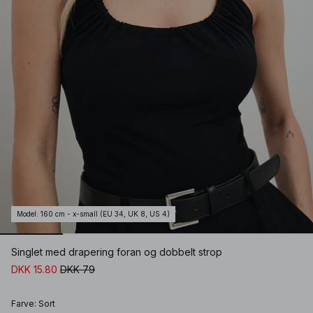
Model
:
160 cm - x-small (EU 34, UK 8, US 4)
Singlet med drapering foran og dobbelt strop
DKK 15.80
DKK 79
Farve
:
Sort