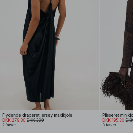
Flydende draperet jersey maxikjole
Plisseret minikj
DKK 279.30
DKK 399
DKK 195.30
DKK
2 farver
3 farver