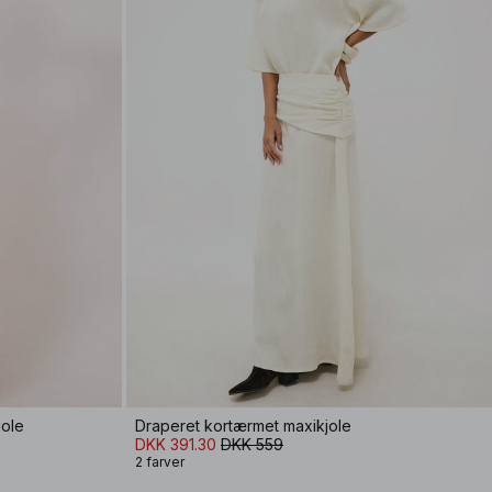
jole
Draperet kortærmet maxikjole
DKK 391.30
DKK 559
2 farver