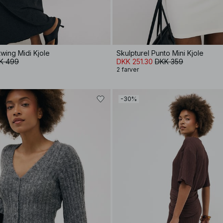
wing Midi Kjole
Skulpturel Punto Mini Kjole
K 499
DKK 251.30
DKK 359
2 farver
-30%