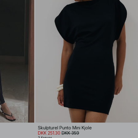
Skulpturel Punto Mini Kjole
DKK 251.30
DKK 359
2 farver