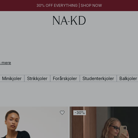
30% OFF EVERYTHING | SHOP NOW
 mere
Minikjoler
Strikkjoler
Forårskjoler
Studenterkjoler
Balkjoler
-30%