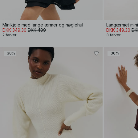
Minikjole med lange ærmer og nøglehul
Langærmet minik
DKK 349.30
DKK 499
DKK 349.30
DK
2 farver
3 farver
-30%
-30%