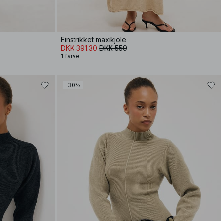
Finstrikket maxikjole
DKK 391.30
DKK 559
1 farve
-30%