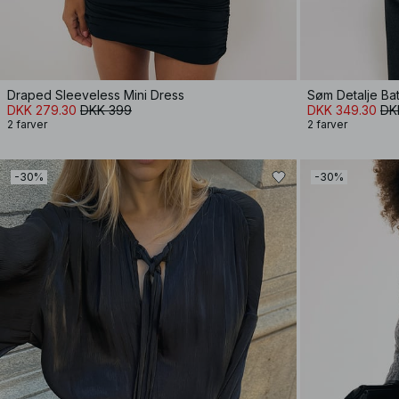
Draped Sleeveless Mini Dress
Søm Detalje Bat
DKK 279.30
DKK 399
DKK 349.30
DK
2 farver
2 farver
-30%
-30%