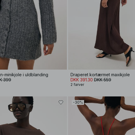
n-minikjole i uldblanding
Draperet kortærmet maxikjole
K 399
DKK 391.30
DKK 559
2 farver
-30%