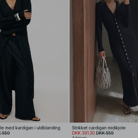
ole med kardigan i uldblanding
Strikket cardigan midikjole
 559
DKK 391.30
DKK 559
3 farver