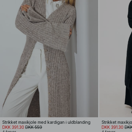
Strikket maxikjole med kardigan i uldblanding
Strikket maxikj
DKK 391.30
DKK 559
DKK 391.30
DKK
4 farver
4 farver