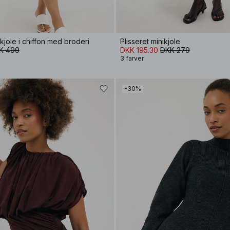
jole i chiffon med broderi
Plisseret minikjole
K 499
DKK 195.30
DKK 279
3 farver
-30%