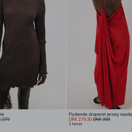
ole
Flydende draperet jersey maxik
 279
DKK 279.30
DKK 399
2 farver