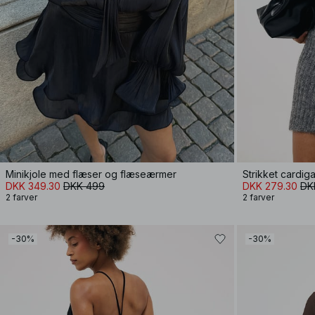
Minikjole med flæser og flæseærmer
Strikket cardiga
DKK 349.30
DKK 499
DKK 279.30
DK
2 farver
2 farver
-30%
-30%