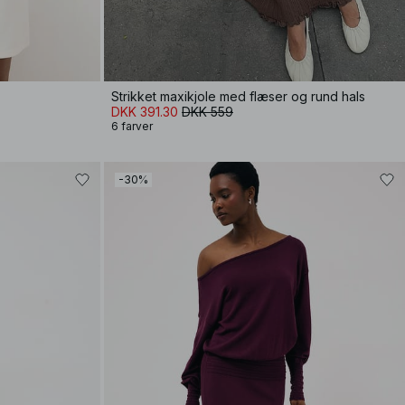
Strikket maxikjole med flæser og rund hals
DKK 391.30
DKK 559
6 farver
-30%