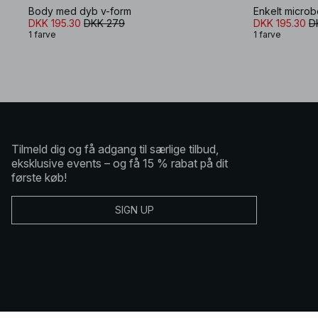
Body med dyb v-form
Enkelt micro
DKK 195.30
DKK 279
DKK 195.30
D
1 farve
1 farve
Tilmeld dig og få adgang til særlige tilbud,
eksklusive events – og få 15 % rabat på dit
første køb!
SIGN UP