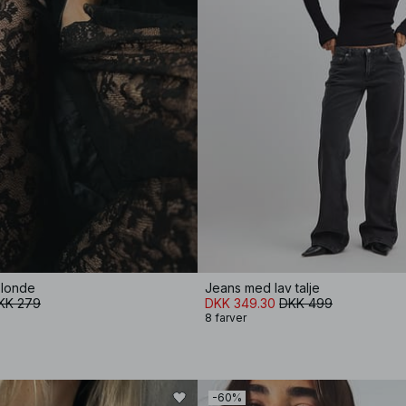
blonde
Jeans med lav talje
KK 279
DKK 349.30
DKK 499
8 farver
-60%