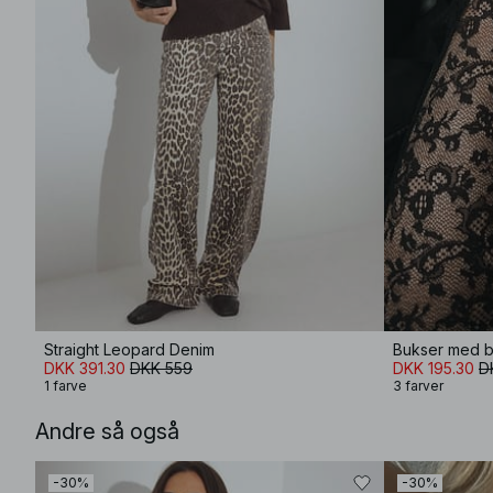
Straight Leopard Denim
Bukser med 
DKK 391.30
DKK 559
DKK 195.30
D
1 farve
3 farver
Andre så også
-30%
-30%