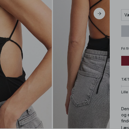
Væ
Fri 
TÆ
Lille
Den
og 
find
Læs