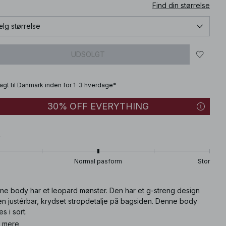
Find din størrelse
lg størrelse
UDSOLGT
fragt til Danmark inden for 1-3 hverdage*
30% OFF EVERYTHING
T
Normal pasform
Stor
ne body har et leopard mønster. Den har et g-streng design
en justérbar, krydset stropdetalje på bagsiden. Denne body
es i sort.
 mere