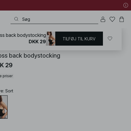
ss back bodystocking
TILFØJ TIL KURV
KD
/
T-shirts og Toppe
/
Bodysuits
DKK 29
oss back bodystocking
K 29
e priser
ve
:
Sort