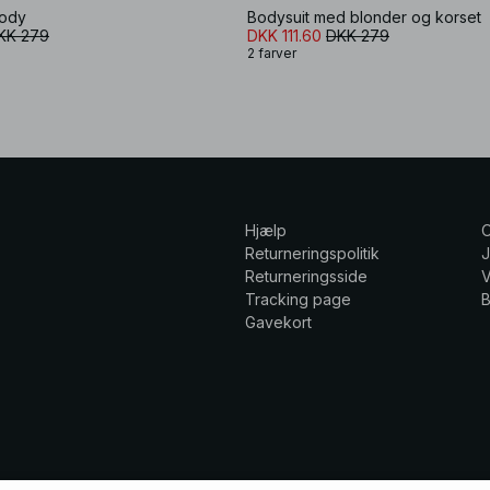
body
Bodysuit med blonder og korset
KK 279
DKK 111.60
DKK 279
2 farver
Hjælp
Returneringspolitik
Returneringsside
V
Tracking page
Gavekort