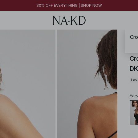
30% OFF EVERYTHING | SHOP NOW
Cro
NA-
Cr
DK
Lav
Far