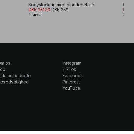
Bodystocking med blondedetalje
Dobbe
DKK 251.30
DKK 359
DKK 
2 farver
2 farv
Om os
Instagram
Job
TikTok
irksomhedsinfo
Facebook
Bæredygtighed
Pinterest
YouTube