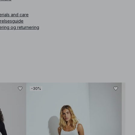
ikelnummer
:
1017-001262-0002
erials and care
rrelsesguide
ering og returnering
-30%
-30