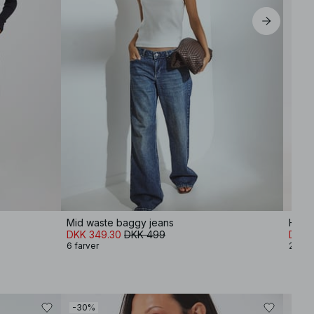
Mid waste baggy jeans
Højta
DKK 349.30
DKK 499
DKK 
6 farver
2 farv
-30%
-30