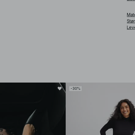
Art
Mat
Stø
Lev
-30%