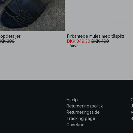
opdetaljer
Firkantede mules med tåsplitt
KK 399
DKK 349.30
DKK 499
1 farve
Hjælp
Returneringspolitik
Returneringsside
V
Tracking page
Gavekort