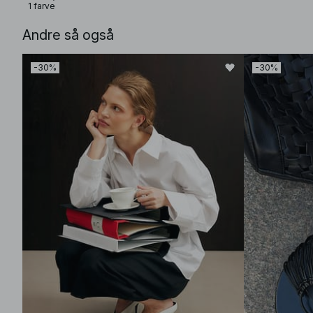
1 farve
Andre så også
-30%
-30%