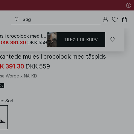
Firkantede mules i crocolook med tåspids
TILFØJ TIL KURV
KD
/
Sko
/
Højhælede sko
DKK 391.30
DKK 559
rkantede mules i crocolook med tåspids
K 391.30
DKK 559
isa Worge x NA-KD
0%
ve
:
Sort