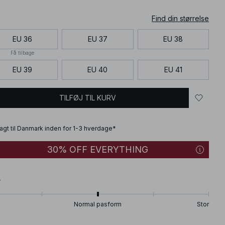
Find din størrelse
EU 36
EU 37
EU 38
Få tilbage
EU 39
EU 40
EU 41
TILFØJ TIL KURV
fragt til Danmark inden for 1-3 hverdage*
30% OFF EVERYTHING
T
Normal pasform
Stor