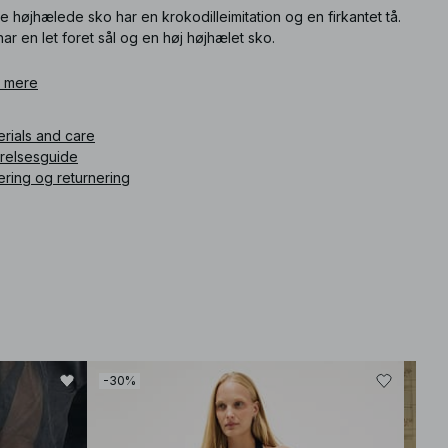
e højhælede sko har en krokodilleimitation og en firkantet tå.
ar en let foret sål og en høj højhælet sko.
ikelnummer
 mere
:
1849-000084-0002
erials and care
rrelsesguide
ering og returnering
-30%
-30