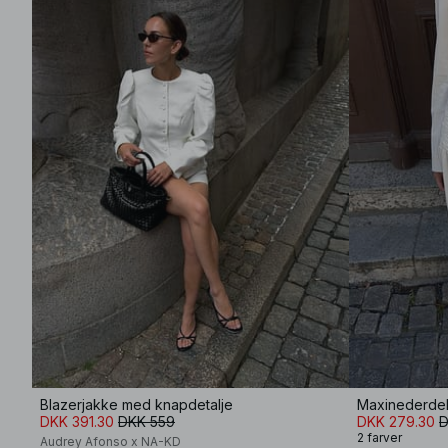
Blazerjakke med knapdetalje
Maxinederdel 
DKK 391.30
DKK 559
DKK 279.30
D
2 farver
Audrey Afonso x NA-KD