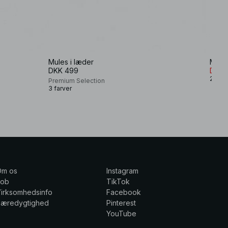
Mules i læder
Mules
DKK 499
DKK 
2 farv
Premium Selection
3 farver
Om os
Instagram
Job
TikTok
irksomhedsinfo
Facebook
Bæredygtighed
Pinterest
YouTube