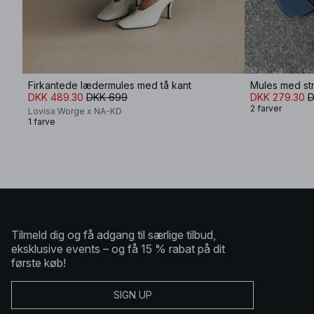
Firkantede lædermules med tå kant
Mules med str
DKK 489.30
DKK 699
DKK 279.30
D
2 farver
Lovisa Worge x NA-KD
1 farve
Tilmeld dig og få adgang til særlige tilbud,
eksklusive events – og få 15 % rabat på dit
første køb!
SIGN UP