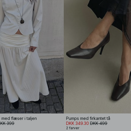
med flæser i taljen
Pumps med firkantet tå
KK 399
DKK 349.30
DKK 499
2 farver