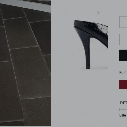
Fri 
TÆ
Lille