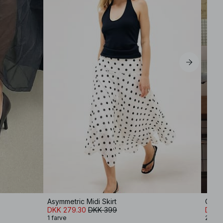
Asymmetric Midi Skirt
Capr
DKK 279.30
DKK 399
DKK 
1 farve
2 farv