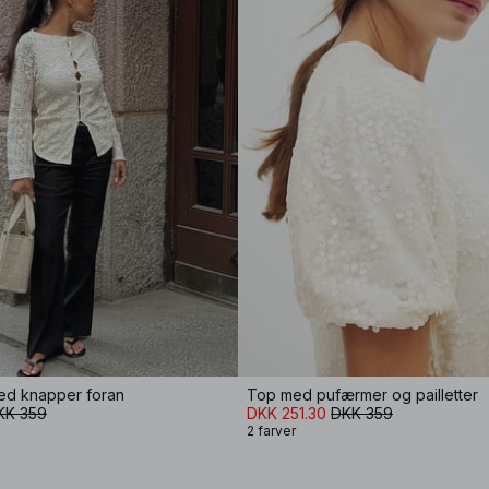
ed knapper foran
Top med pufærmer og pailletter
KK 359
DKK 251.30
DKK 359
2 farver