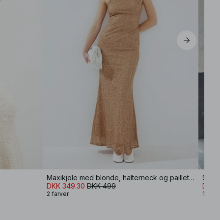
Maxikjole med blonde, halterneck og pailletter
Strik
DKK 349.30
DKK 499
DKK 
2 farver
12 far