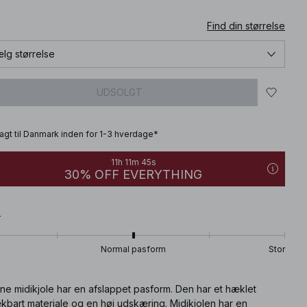
Find din størrelse
lg størrelse
UDSOLGT
fragt til Danmark inden for 1-3 hverdage*
11h 11m 44s
30% OFF EVERYTHING
T
Normal pasform
Stor
ne midikjole har en afslappet pasform. Den har et hæklet
kbart materiale og en høj udskæring. Midikjolen har en