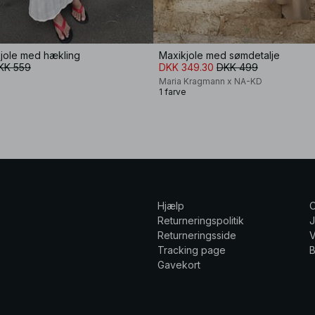
kjole med hækling
Maxikjole med sømdetalje
KK 559
DKK 349.30
DKK 499
Maria Kragmann x NA-KD
1 farve
Hjælp
Returneringspolitik
Returneringsside
V
Tracking page
Gavekort