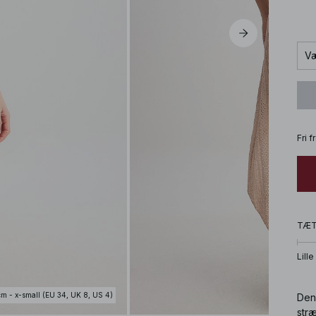
Væ
Fri 
TÆ
Lille
cm - x-small (EU 34, UK 8, US 4)
Den
stræ