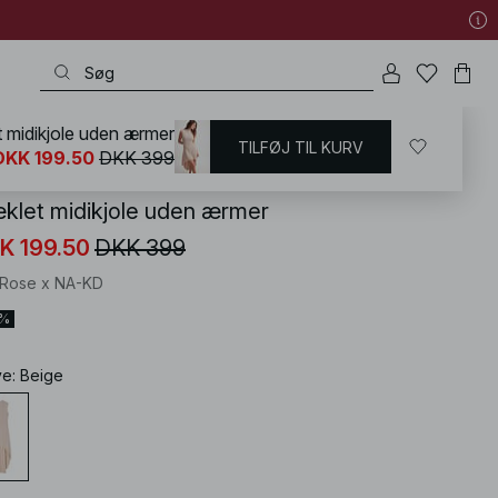
 midikjole uden ærmer
TILFØJ TIL KURV
KD
/
Sommertøj
/
Sommersæt
DKK 199.50
DKK 399
klet midikjole uden ærmer
K 199.50
DKK 399
a Rose x NA-KD
0%
ve
:
Beige