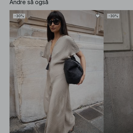
Andre så også
-30%
-30%