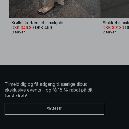
Krøllet kortærmet maxikjole
Strikket maxi
DKK 349.30
DKK 499
DKK 391.30
D
3 farver
2 farver
Tilmeld dig og få adgang til særlige tilbud,
eksklusive events – og få 15 % rabat på dit
første køb!
SIGN UP