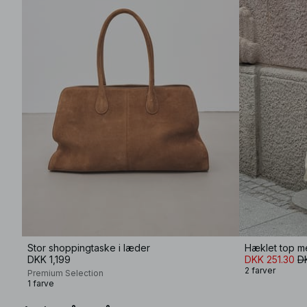
Stor shoppingtaske i læder
Hæklet top m
DKK 1,199
DKK 251.30
D
2 farver
Premium Selection
1 farve