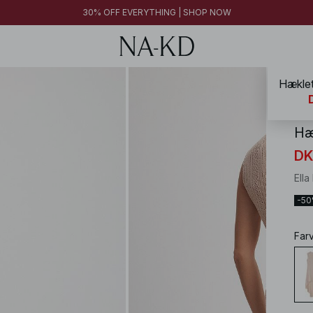
30% OFF EVERYTHING | SHOP NOW
Hæklet
NA-
Hæ
DK
Ell
-5
Far