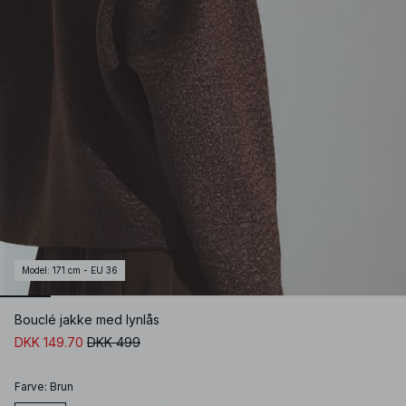
Model
:
171 cm - EU 36
Bouclé jakke med lynlås
DKK 149.70
DKK 499
Farve
:
Brun