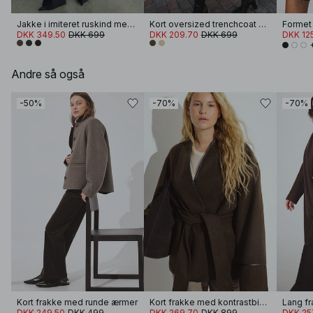
Jakke i imiteret ruskind med lynlås
Kort oversized trenchcoat med høj hals
DKK 349.50
DKK 699
DKK 209.70
DKK 699
DKK 12
Andre så også
-50%
-70%
-70%
Kort frakke med runde ærmer
Kort frakke med kontrastbinding
DKK 249.50
DKK 499
DKK 269.70
DKK 899
DKK 25