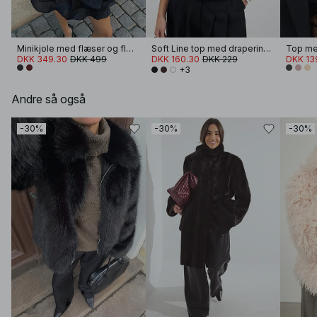
Minikjole med flæser og flæseærmer
Soft Line top med draperinger
DKK 349.30
DKK 499
DKK 160.30
DKK 229
DKK 13
+3
Andre så også
-30%
-30%
-30%