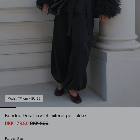
Model
:
171 cm - EU 36
Bonded Detail krøllet imiteret pelsjakke
DKK 179.80
DKK 899
Farve
:
Sort