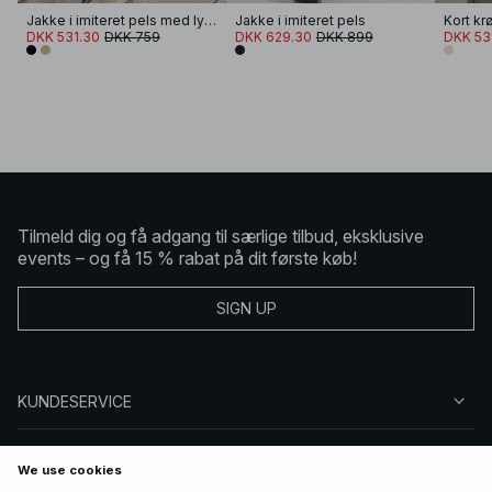
Jakke i imiteret pels med lynlås
Jakke i imiteret pels
Kort kr
DKK 531.30
DKK 759
DKK 629.30
DKK 899
DKK 53
Tilmeld dig og få adgang til særlige tilbud, eksklusive
events – og få 15 % rabat på dit første køb!
SIGN UP
KUNDESERVICE
OM NA-KD