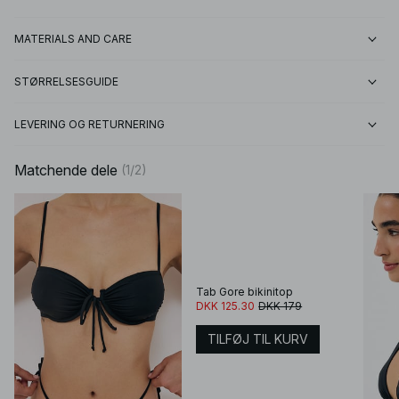
MATERIALS AND CARE
STØRRELSESGUIDE
LEVERING OG RETURNERING
Matchende dele
(
1
/
2
)
Tab Gore bikinitop
DKK 125.30
DKK 179
TILFØJ TIL KURV