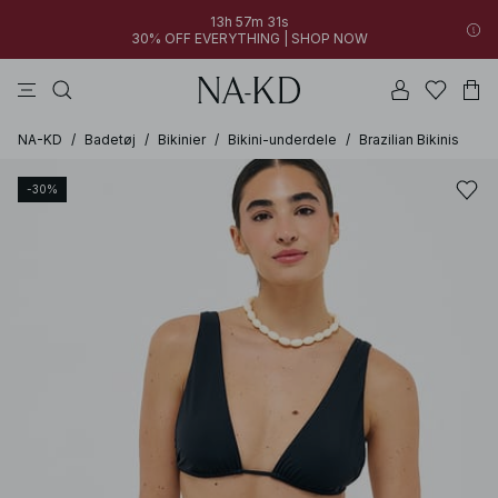
13h 57m 31s
30% OFF EVERYTHING | SHOP NOW
bukser
toppe
kjoler
brune
hvide
NA-KD
/
Badetøj
/
Bikinier
/
Bikini-underdele
/
Brazilian Bikinis
-30%