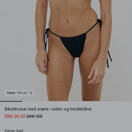
Model
:
174 cm - S
Bikinitrusse med snøre i siden og bindebånd
DKK 90.30
DKK 129
Farve
:
Sort