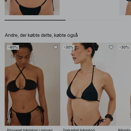
Andre, der købte dette, købte også
-80%
-30%
-30%
Plisseret bikinitop i omvendt trekant
Trekantet bikinitop