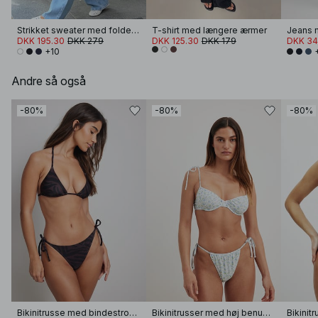
Strikket sweater med foldet ærme
T-shirt med længere ærmer
Jeans m
DKK 195.30
DKK 279
DKK 125.30
DKK 179
DKK 34
+10
Andre så også
-80%
-80%
-80%
Bikinitrusse med bindestropper
Bikinitrusser med høj benudskæring og bindebånd
Bikinit