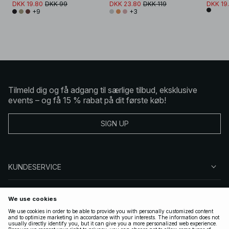
DKK 19.80
DKK 99
DKK 23.80
DKK 119
DKK 19
+9
+3
Tilmeld dig og få adgang til særlige tilbud, eksklusive
events – og få 15 % rabat på dit første køb!
SIGN UP
KUNDESERVICE
OM NA-KD
FØLG OS