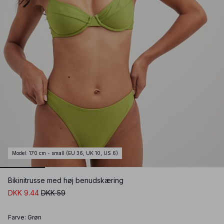
Model
:
170 cm - small (EU 36, UK 10, US 6)
Bikinitrusse med høj benudskæring
DKK 9.44
DKK 59
Farve
:
Grøn