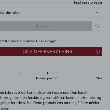
Find din størrelse
lg størrelse
UDSOLGT
fragt til Danmark inden for 1-3 hverdage*
30% OFF EVERYTHING
T
Normal pasform
Stor
e bikinioverdel har et strækbart materiale. Den har et
dsdesign med en forside og en justérbar bundet halterneck og
agelige forede skåle. Dette produkt kan bæres på flere måder.
 mere