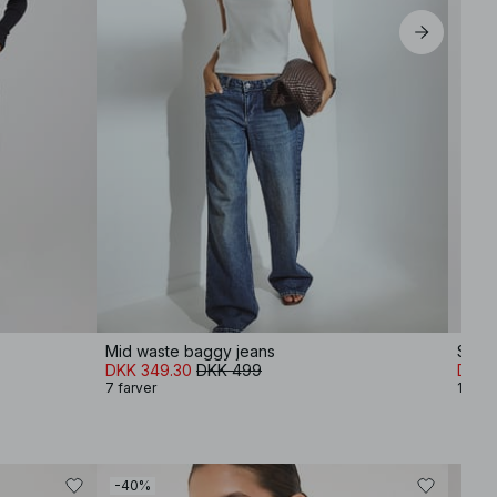
Mid waste baggy jeans
Strik
DKK 349.30
DKK 499
DKK 
7 farver
12 far
-40%
-80