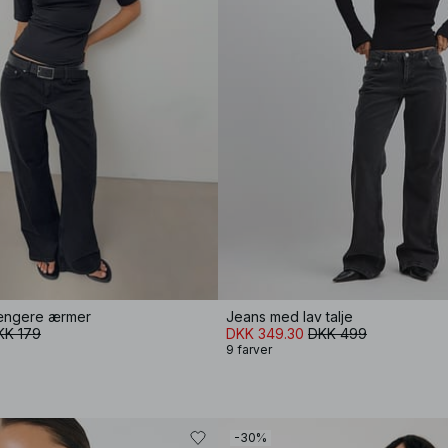
længere ærmer
Jeans med lav talje
KK 179
DKK 349.30
DKK 499
9 farver
-30%