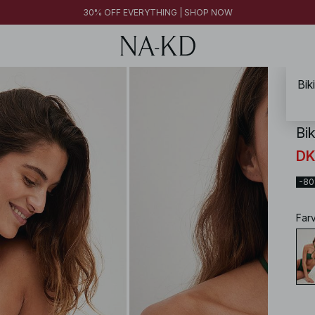
FINAL SALE | SHOP NOW
30% OFF EVERYTHING | SHOP NOW
FINAL SALE | SHOP NOW
Bik
NA-
Bi
DK
-8
Far