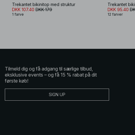
Trekantet bikinitop med struktur
Trekantet bik
DKK 107.40
DKK 179
DKK 95.40
DK
1 farve
12 farver
Tilmeld dig og få adgang til særlige tilbud,
eksklusive events – og få 15 % rabat på dit
første køb!
SIGN UP