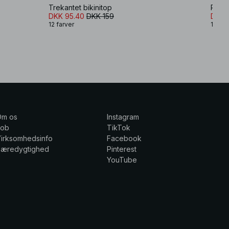
Trekantet bikinitop
Pliss
DKK 95.40
DKK 159
DKK 
12 farver
1 farv
Om os
Instagram
Job
TikTok
irksomhedsinfo
Facebook
Bæredygtighed
Pinterest
YouTube