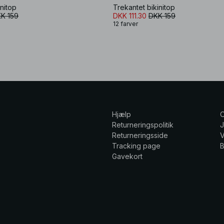
initop
Trekantet bikinitop
K 159
DKK 111.30
DKK 159
12 farver
Hjælp
Returneringspolitik
Returneringsside
V
Tracking page
Gavekort