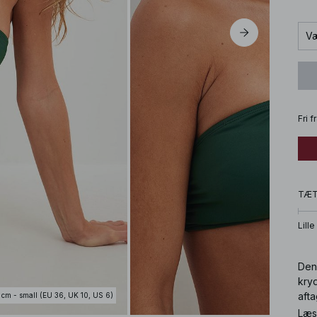
Væ
Fri 
TÆ
Lille
Denn
kry
aft
 cm - small (EU 36, UK 10, US 6)
Læs