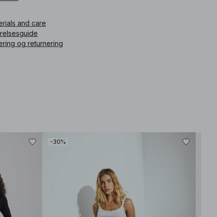
ikelnummer
:
1000-101089-0086
erials and care
rrelsesguide
ering og returnering
-30%
-30