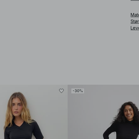
Art
Mat
Stø
Lev
-30%