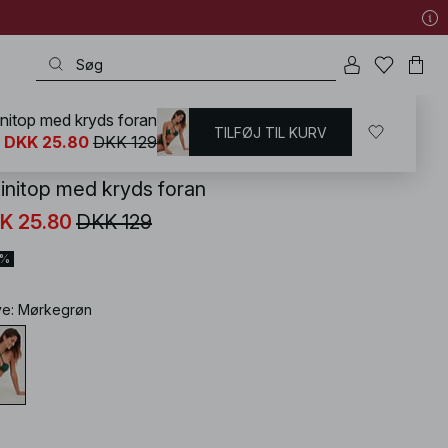
initop med kryds foran
TILFØJ TIL KURV
KD
/
Badetøj
/
Bikinier
/
Bikini-overdele
DKK 25.80
DKK 129
kinitop med kryds foran
K 25.80
DKK 129
0%
ve
:
Mørkegrøn