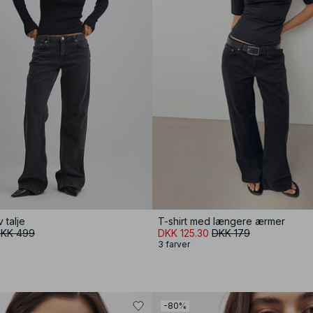
 talje
T-shirt med længere ærmer
KK 499
DKK 125.30
DKK 179
3 farver
-80%