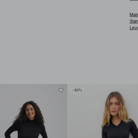
Art
Mat
Stø
Lev
-30%