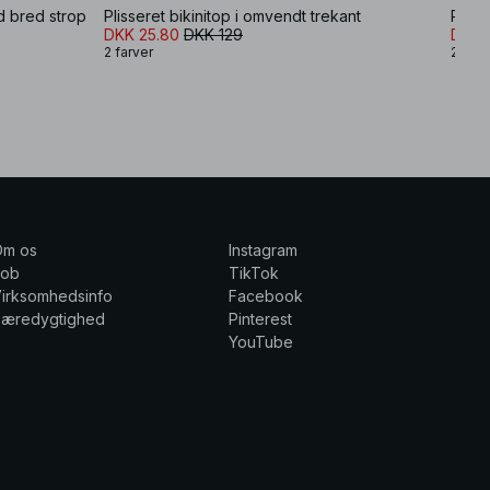
d bred strop
Plisseret bikinitop i omvendt trekant
Pliss
DKK 25.80
DKK 129
DKK 
2 farver
2 farv
Om os
Instagram
Job
TikTok
irksomhedsinfo
Facebook
Bæredygtighed
Pinterest
YouTube