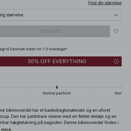
Find din størrelse
lg størrelse
UDSOLGT
fragt til Danmark inden for 1-3 hverdage*
30% OFF EVERYTHING
T
Normal pasform
Stor
ne bikinioverdel har et badedragtsmateriale og en uforet
ecup. Den har justérbare remme med en flettet detalje og en
érbar hægtelukning på bagsiden. Denne bikinioverdel findes i
t.
 mere