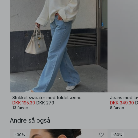
Strikket sweater med foldet ærme
Jeans med lav
DKK 195.30
DKK 279
DKK 349.30
D
13 farver
8 farver
Andre så også
-30%
-80%