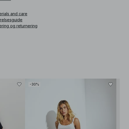
ikelnummer
:
1796-000036-0010
erials and care
rrelsesguide
ering og returnering
-30%
-30