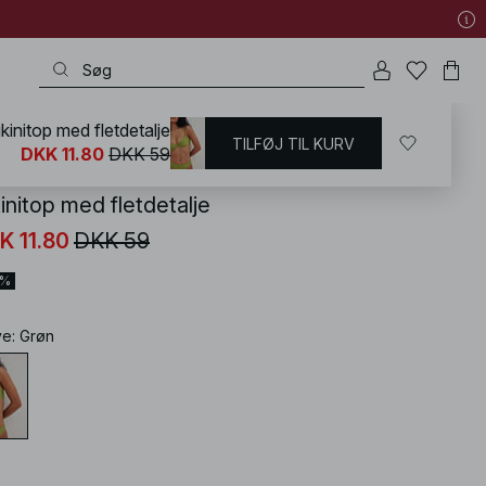
ikinitop med fletdetalje
TILFØJ TIL KURV
KD
/
Badetøj
/
Bikinier
/
Bikini-overdele
/
Bikinier med bøjler
DKK 11.80
DKK 59
initop med fletdetalje
K 11.80
DKK 59
0%
ve
:
Grøn