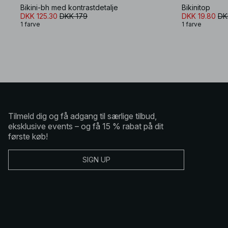
Bikini-bh med kontrastdetalje
Bikinitop
DKK 125.30
DKK 179
DKK 19.80
DK
1 farve
1 farve
Tilmeld dig og få adgang til særlige tilbud,
eksklusive events – og få 15 % rabat på dit
første køb!
SIGN UP