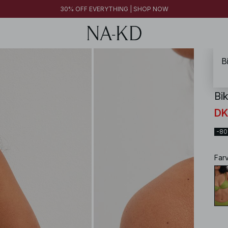
FINAL SALE | SHOP NOW
30% OFF EVERYTHING | SHOP NOW
FINAL SALE | SHOP NOW
B
NA-
Bik
DK
-8
Far