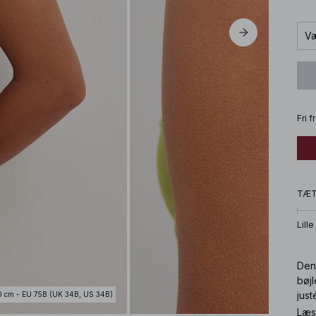
Væ
Fri 
TÆ
Lille
Den
bøjl
just
0 cm - EU 75B (UK 34B, US 34B)
grøn
Læs