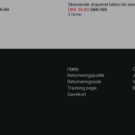
Skinnende draperet bikini-bh me
K 99
DKK 39.80
DKK 199
2 farver
Hjælp
Returneringspolitik
Returneringsside
V
Tracking page
Gavekort