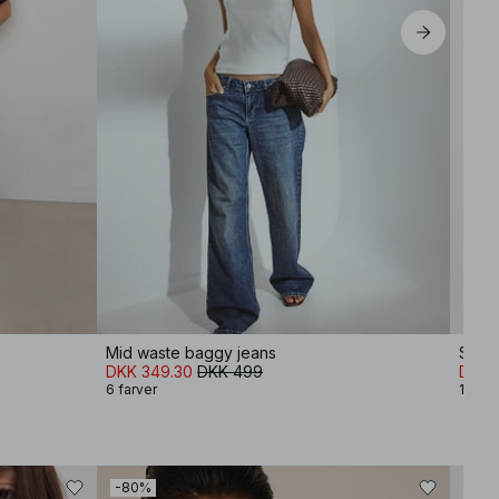
Mid waste baggy jeans
Strik
DKK 349.30
DKK 499
DKK 
6 farver
13 far
-80%
-80