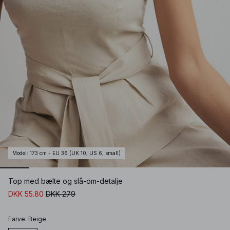
Model
:
173 cm - EU 36 (UK 10, US 6, small)
Top med bælte og slå-om-detalje
DKK 55.80
DKK 279
Farve
:
Beige