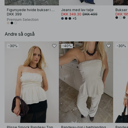
Figursyede hvide bukser i hør med vide ben
Jeans med lav talje
Bukser
DKK 399
DKK 349.30
DKK 499
DKK 19
+5
Premium Selection
Andre så også
-30%
-40%
-30%
Plisse Smock Bandeau Top
Bandeau-top i hørblanding
Bandeau