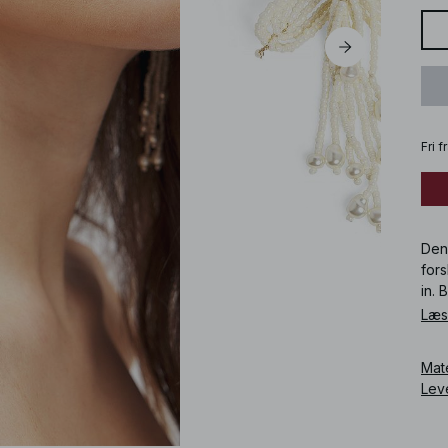
Fri 
Den
fors
in. 
Læs
Art
Mat
Lev