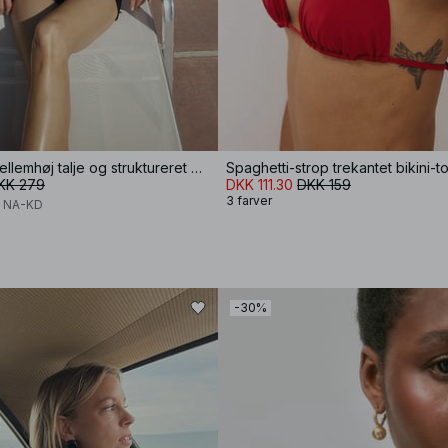
Shorts med mellemhøj talje og struktureret detalje
Spaghetti-strop trekantet bikini-t
KK 279
DKK 111.30
DKK 159
3 farver
x NA-KD
-30%