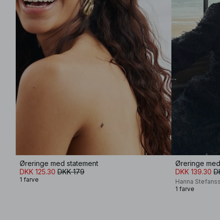
Øreringe med statement
Øreringe med 
DKK 125.30
DKK 179
DKK 139.30
D
1 farve
Hanna Stefans
1 farve