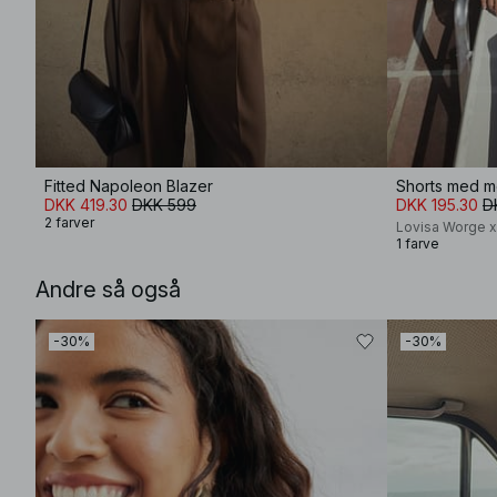
Fitted Napoleon Blazer
DKK 419.30
DKK 599
DKK 195.30
D
2 farver
Lovisa Worge 
1 farve
Andre så også
-30%
-30%