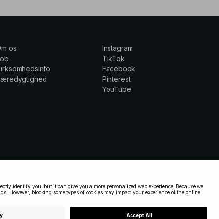
Om os
Instagram
Job
TikTok
irksomhedsinfo
Facebook
Bæredygtighed
Pinterest
YouTube
DENMARK
|
DANSK