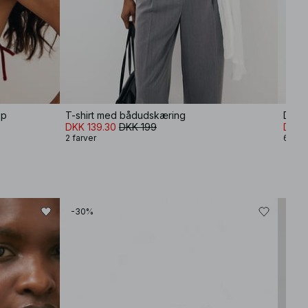
op
T-shirt med bådudskæring
DKK 139.30
DKK 199
DKK 
2 farver
6 farv
-30%
-30