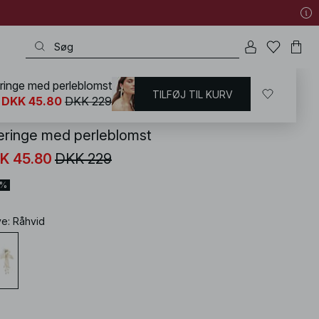
ringe med perleblomst
TILFØJ TIL KURV
KD
/
Accessories
/
Smykker
/
Øreringe
DKK 45.80
DKK 229
eringe med perleblomst
K 45.80
DKK 229
0%
ve
:
Råhvid