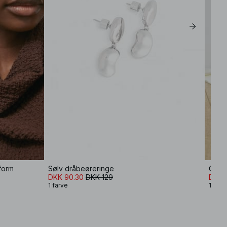
form
Sølv dråbeøreringe
Guld
DKK 90.30
DKK 129
DKK 
1 farve
1 farv