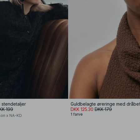
stendetaljer
Guldbelagte øreringe med dråbe
KK 199
DKK 125.30
DKK 179
1 farve
son x NA-KD