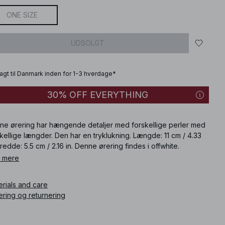
ONE SIZE
UDSOLGT
fragt til Danmark inden for 1-3 hverdage*
30% OFF EVERYTHING
ne ørering har hængende detaljer med forskellige perler med
kellige længder. Den har en tryklukning. Længde: 11 cm / 4.33
Bredde: 5.5 cm / 2.16 in. Denne ørering findes i offwhite.
 mere
ikelnummer
:
1100-011480-0021
erials and care
ering og returnering