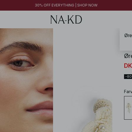
30% OFF EVERYTHING | SHOP NOW
Øre
NA-
Ør
DK
-8
Far