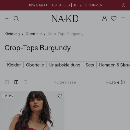
30% RABATT AUF ALLES | JETZT SHOPPEN
longsleeves
kleider
tops
braun
hosen
Kleidung
/
Oberteile
/
Crop-Tops Burgundy
Crop-Tops Burgundy
Kleider
Oberteile
Urlaubskleidung
Sets
Hemden & Blus
FILTER (1)
1
Ergebnisse
-60%