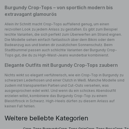
Burgundy Crop-Tops – von sportlich modern bis
extravagant glamourös
Allein ihr Schnitt macht Crop-Tops auffallend genug, um einen
reizvollen Look zu jedem Anlass zu gestalten. Es gibt zum Beispiel
leichte Varianten, die sich perfekt zum Überwerfen am Strand eignen.
Die Modelle sehen einfach fantastisch über dem Bikini oder dem
Badeanzug aus und bieten dir zusätzlichen Sonnenschutz. Beim
Stadtbummel passen auch schlichte Varianten der Burgundy Crop-
Tops gut, die du zu High-Waist-Jeans wunderbar kombinierst.
Elegante Outfits mit Burgundy Crop-Tops zaubern
Nichts wirkt so elegant verführerisch, wie ein Crop-Top in Burgundy zu
schwarzen Lederhosen und einer Clutch in Weiß. Manche Modelle sind
zudem mit transparenten Partien und Cut-Outs versehen, was
ausgesprochen edel wirkt. Und wenn du ein schickes Abendoutfit
erzielen willst, kombiniere das Burgundy Crop-Top zu einem
Bleistiftrock in Schwarz. High-Heels dürfen zu diesem Anlass auf
keinen Fall fehlen.
Weitere beliebte Kategorien
Crop-Tops Burgundy
Crop-Tops Grün
Crop-Tops Rosa
Crop-To