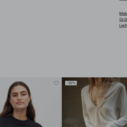
Art
Mat
Grö
Lie
-30%