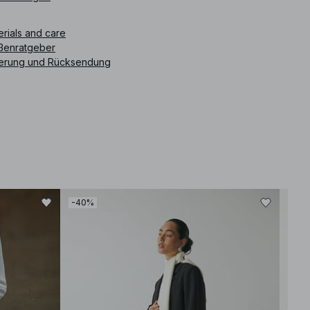
ikelnummer
:
1100-011840-0001
erials and care
ßenratgeber
ferung und Rücksendung
-40%
-80