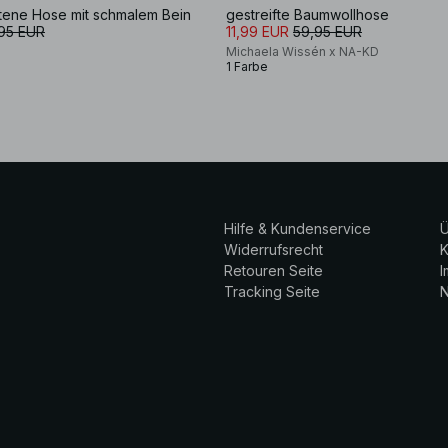
tene Hose mit schmalem Bein
gestreifte Baumwollhose
95 EUR
11,99 EUR
59,95 EUR
Michaela Wissén x NA-KD
1 Farbe
Hilfe & Kundenservice
Ü
Widerrufsrecht
K
Retouren Seite
Tracking Seite
N