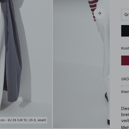
Gr
Kost
GRÖ
Klei
Dies
brei
ver
 cm - EU 36 (UK 10, US 6, small)
Dies
Meh