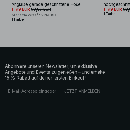
Anglaise gerade geschnittene Hose
hochgeschnit
11,99 EUR
59,95 EUR
11,99 EUR
59,
1 Farbe
Michaela Wissén x NA-KD
1 Farbe
Abonniere unseren Newsletter, um exklusive
Angebote und Events zu genießen – und erhalte
15 % Rabatt auf deinen ersten Einkauf!
JETZT ANMELDEN