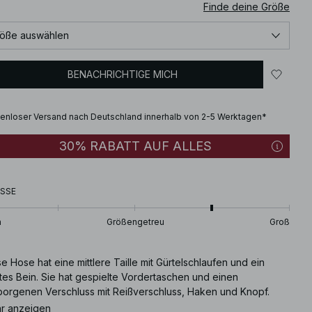
Finde deine Größe
öße auswählen
BENACHRICHTIGE MICH
enloser Versand nach Deutschland innerhalb von 2-5 Werktagen*
30% RABATT AUF ALLES
SSE
n
Größengetreu
Groß
e Hose hat eine mittlere Taille mit Gürtelschlaufen und ein
tes Bein. Sie hat gespielte Vordertaschen und einen
borgenen Verschluss mit Reißverschluss, Haken und Knopf.
e Hose ist in weiβ erhältlich.
r anzeigen