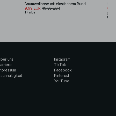
Baumwollhose mit elastischem Bund
Hose 
9,99 EUR
49,95 EUR
48,9
1 Farbe
Sofi 
1 Farb
ber uns
Instagram
arriere
TikTok
Impressum
Facebook
achhaltigkeit
Pinterest
YouTube