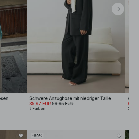
Hosen
Schwere Anzughose mit niedriger Taille
Anzu
35,97 EUR
59,95 EUR
9,99
2 Farben
3 Far
-80%
-30