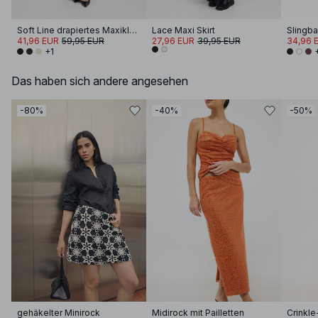
Soft Line drapiertes Maxikleid
Lace Maxi Skirt
Slingb
41,96 EUR
59,95 EUR
27,96 EUR
39,95 EUR
34,96 
+1
Das haben sich andere angesehen
-80%
-40%
-50%
gehäkelter Minirock
Midirock mit Pailletten