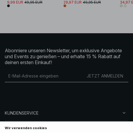
9,99 EUR
49,95 EUR
29,97 EUR
49,95 EUR
34,97 
Abonniere unseren Newsletter, um exklusive Angebote
und Events zu genießen – und erhalte 15 % Rabatt auf
deinen ersten Einkauf!
JETZT ANMELDEN
KUNDENSERVICE
ÜBER NA-KD