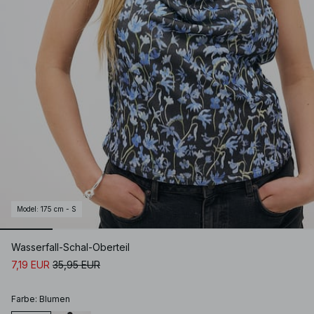
Model
:
175 cm - S
Wasserfall-Schal-Oberteil
7,19 EUR
35,95 EUR
Farbe
:
Blumen