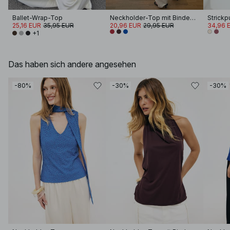
Ballet-Wrap-Top
Neckholder-Top mit Bindedetail
Strickp
25,16 EUR
35,95 EUR
20,96 EUR
29,95 EUR
34,96 
+1
Das haben sich andere angesehen
-80%
-30%
-30%