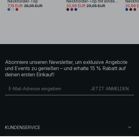
Neckholder-Top
Neckholder-Top mit Bindedetail
7,19 EUR
35,95 EUR
20,96 EUR
29,95 EUR
20,96 
Abonniere unseren Newsletter, um exklusive Angebote
und Events zu genießen – und erhalte 15 % Rabatt auf
deinen ersten Einkauf!
JETZT ANMELDEN
KUNDENSERVICE