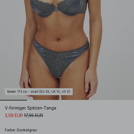
Model
:
173 cm - small (EU 36, UK 10, US 6)
V-förmiger Spitzen-Tanga
3,59 EUR
17,95 EUR
Farbe
:
Dunkelgrau