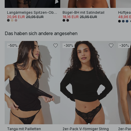
Langärmeliges Spitzen-Oberteil
Bügel-BH mit Satindetail
Hüftjea
20,96 EUR
29,95 EUR
18,16 EUR
25,95 EUR
48,96 
Das haben sich andere angesehen
-50%
-30%
-30%
Tanga mit Pailletten
2er-Pack V-förmiger String
2er-Pac