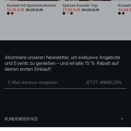
Korsett mit Spitzenkörbchen
Spitzes Korsett-Top
14,38 EUR
35,95 EUR
27,96 EUR
39,95 EUR
34,96 
Abonniere unseren Newsletter, um exklusive Angebote
und Events zu genießen – und erhalte 15 % Rabatt auf
deinen ersten Einkauf!
JETZT ANMELDEN
KUNDENSERVICE