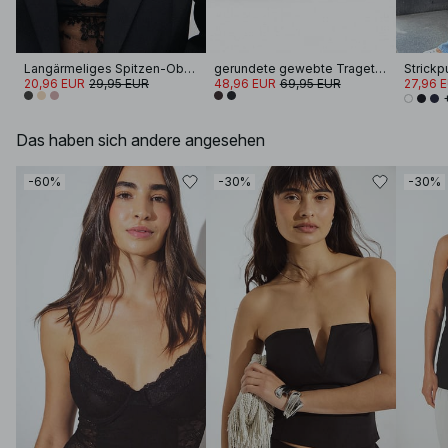
Langärmeliges Spitzen-Oberteil
gerundete gewebte Tragetasche
20,96 EUR
29,95 EUR
48,96 EUR
69,95 EUR
27,96 
Das haben sich andere angesehen
-60%
-30%
-30%