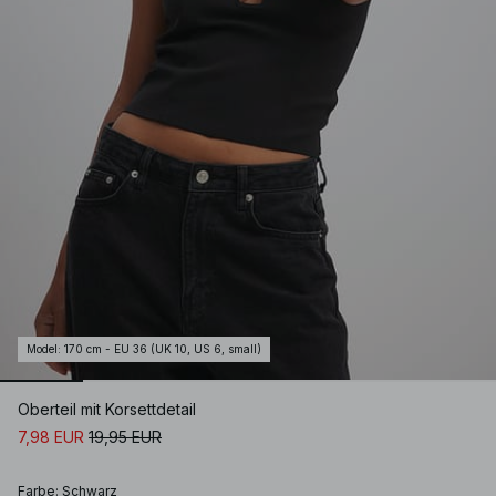
Model
:
170 cm - EU 36 (UK 10, US 6, small)
Oberteil mit Korsettdetail
7,98 EUR
19,95 EUR
Farbe
:
Schwarz