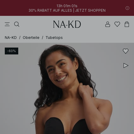
13h 01m 01s
30% RABATT AUF ALLES | JETZT SHOPPEN
longsleeves
kleider
tops
schwarz
hosen
NA-KD
/
Oberteile
/
Tubetops
-60%