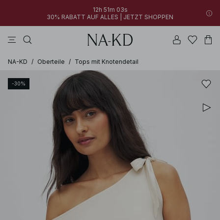
12h 51m 03s
30% RABATT AUF ALLES | JETZT SHOPPEN
longsleeves
kleider
tops
schwarz
hosen
NA-KD
/
Oberteile
/
Tops mit Knotendetail
-30%