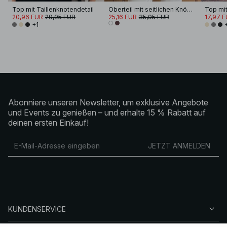
Top mit Taillenknotendetail
Oberteil mit seitlichen Knöpfen
Top mit
20,96 EUR
29,95 EUR
25,16 EUR
35,95 EUR
17,97 
+1
Abonniere unseren Newsletter, um exklusive Angebote
und Events zu genießen – und erhalte 15 % Rabatt auf
deinen ersten Einkauf!
JETZT ANMELDEN
KUNDENSERVICE