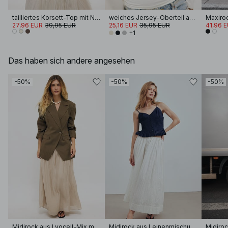
tailliertes Korsett-Top mit Neckholder
weiches Jersey-Oberteil aus Baumwolle mit weiten Ärmeln
27,96 EUR
39,95 EUR
25,16 EUR
35,95 EUR
41,96 
+1
Das haben sich andere angesehen
-50%
-50%
-50%
Midirock aus Lyocell-Mix mit Pintuck-Detail
Midirock aus Leinenmischung in Crinkle-Optik