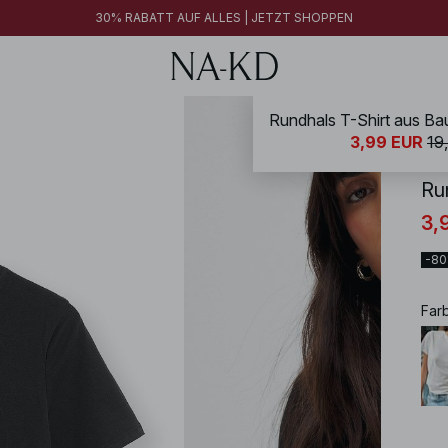
30% RABATT AUF ALLES | JETZT SHOPPEN
Rundhals T-Shirt aus B
NA-
3,99 EUR
19
Ru
3,
-8
Far