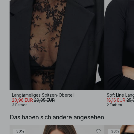
Langärmeliges Spitzen-Oberteil
Soft Line Lang
20,96 EUR
29,95 EUR
18,16 EUR
25,
3 Farben
2 Farben
Das haben sich andere angesehen
-30%
-30%