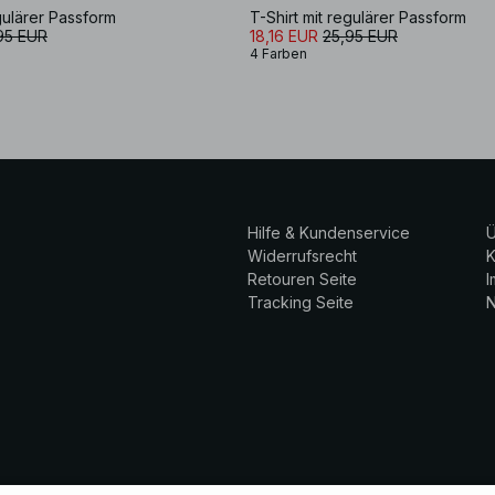
egulärer Passform
T-Shirt mit regulärer Passform
95 EUR
18,16 EUR
25,95 EUR
4 Farben
Hilfe & Kundenservice
Ü
Widerrufsrecht
K
Retouren Seite
Tracking Seite
N