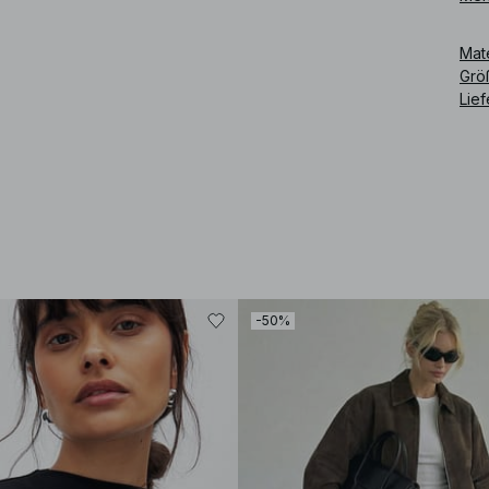
Art
Mat
Grö
Lie
-50%