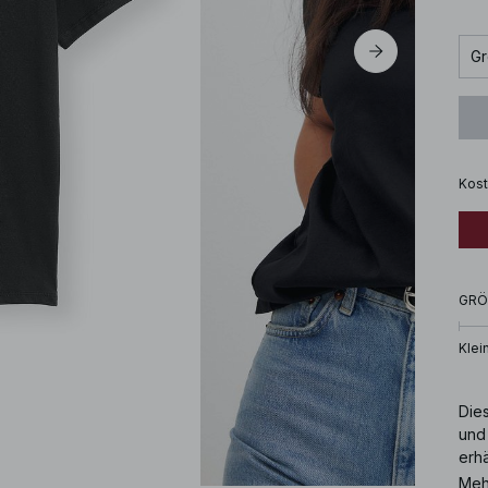
Gr
Kost
GRÖ
Klei
Dies
und 
erhä
Meh