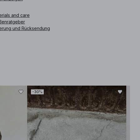
ikelnummer
:
1044-000145-0002
erials and care
ßenratgeber
ferung und Rücksendung
-30%
-30