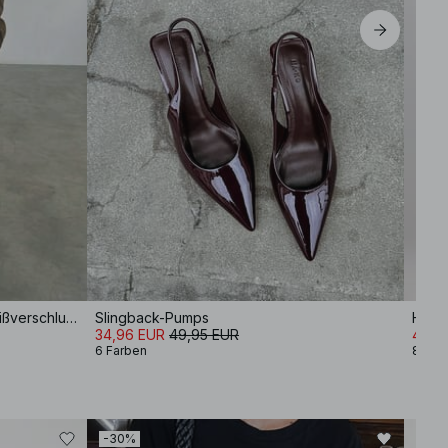
Jacke aus Kunst-Wildleder mit Reißverschluss
Slingback-Pumps
Hüftj
34,96 EUR
49,95 EUR
48,9
6 Farben
8 Far
-30%
-30