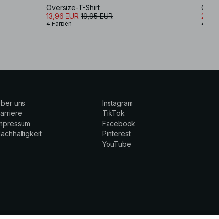
Oversize-T-Shirt
Overs
13,96 EUR
19,95 EUR
20,9
4 Farben
4 Far
ber uns
Instagram
arriere
TikTok
Impressum
Facebook
achhaltigkeit
Pinterest
YouTube