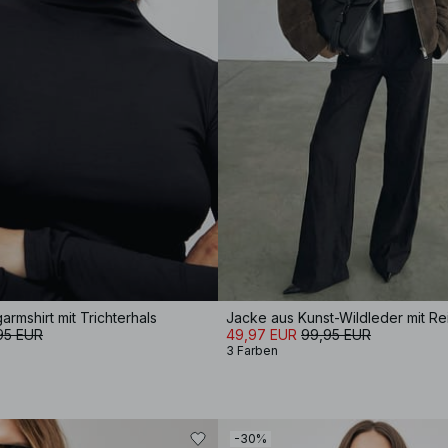
armshirt mit Trichterhals
95 EUR
49,97 EUR
99,95 EUR
3 Farben
-30%