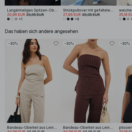
Langärmeliges Spitzen-Oberteil
Strickpullover mit gefalteten Ärmeln
20,96 EUR
29,95 EUR
27,96 EUR
39,95 EUR
25,16 E
+1
+9
Das haben sich andere angesehen
-30%
-30%
-30%
Bandeau-Oberteil aus Leinengemisch
Bandeau-Oberteil aus Leinengemisch
plissie
34,96 EUR
49,95 EUR
34,96 EUR
49,95 EUR
32,16 E