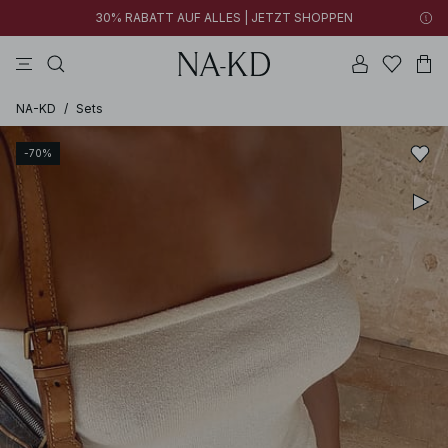
30% RABATT AUF ALLES | JETZT SHOPPEN
longsleeves
tops
schwarz
khakigrün
hosen
NA-KD
/
Sets
-70%