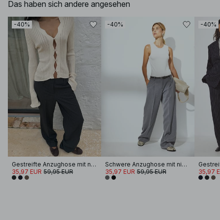
Das haben sich andere angesehen
-40%
-40%
-40%
Gestreifte Anzughose mit niedriger Taille
Schwere Anzughose mit niedriger Taille
35,97 EUR
59,95 EUR
35,97 EUR
59,95 EUR
35,97 