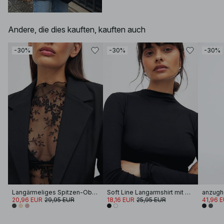
Andere, die dies kauften, kauften auch
-30%
-30%
-30%
Langärmeliges Spitzen-Oberteil
Soft Line Langarmshirt mit Trichterhals
20,96 EUR
29,95 EUR
18,16 EUR
25,95 EUR
41,96 