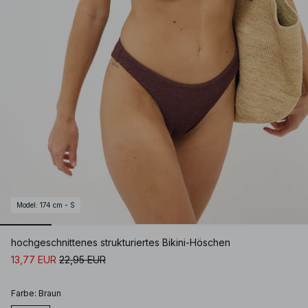
Model
:
174 cm - S
hochgeschnittenes strukturiertes Bikini-Höschen
13,77 EUR
22,95 EUR
Farbe
:
Braun