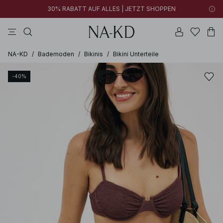
30% RABATT AUF ALLES | JETZT SHOPPEN
tops
kleider
schwarz
hosen
tiefbraun
NA-KD
/
Bademoden
/
Bikinis
/
Bikini Unterteile
-40%