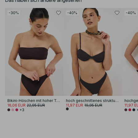
Das haben sich andere angesehen
-30%
-40%
-40%
Bikini-Höschen mit hoher Taille
hoch geschnittenes strukturiertes Bikini-Höschen
16,06 EUR
22,95 EUR
11,97 EUR
19,95 EUR
11,97 E
+3