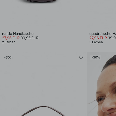
runde Handtasche
quadratische H
27,96 EUR
39,95 EUR
27,96 EUR
39,9
2 Farben
3 Farben
-30%
-30%