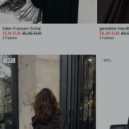
Satin-Fransen-Schal
gewebte Handta
25,16 EUR
35,95 EUR
34,96 EUR
49,
2 Farben
2 Farben
-30%
-30%