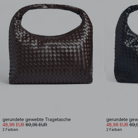
gerundete gewebte Tragetasche
gerundete gew
48,96 EUR
69,95 EUR
48,96 EUR
69,
2 Farben
2 Farben