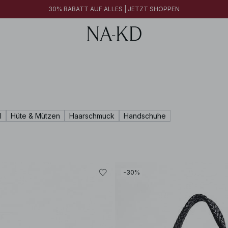
30% RABATT AUF ALLES | JETZT SHOPPEN
l
Hüte & Mützen
Haarschmuck
Handschuhe
-30%