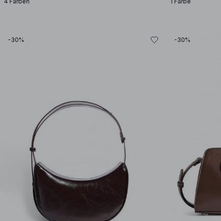
4 Farben
1 Farbe
-30%
-30%