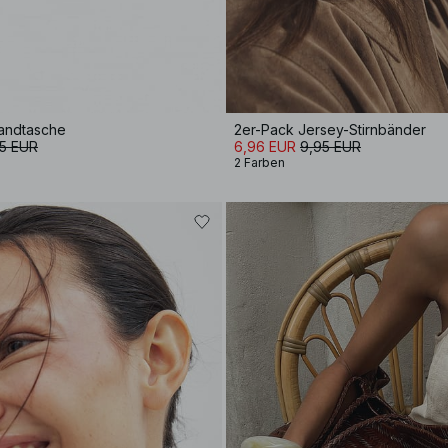
andtasche
2er-Pack Jersey-Stirnbänder
5 EUR
6,96 EUR
9,95 EUR
2 Farben