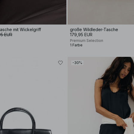
sche mit Wickelgriff
große Wildleder-Tasche
95 EUR
179,95 EUR
Premium Selection
1 Farbe
-30%