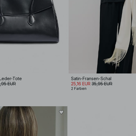
Leder-Tote
Satin-Fransen-Schal
,95 EUR
25,16 EUR
35,95 EUR
2 Farben