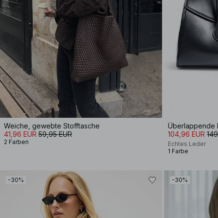
Weiche, gewebte Stofftasche
Überlappende 
41,96 EUR
59,95 EUR
104,96 EUR
149
2 Farben
Echtes Leder
1 Farbe
-30%
-30%