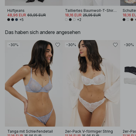
Hüftjeans
Tailliertes Baumwoll-T-Shirt mit Trichterausschnitt
48,96 EUR
69,95 EUR
18,16 EUR
25,95 EUR
18,16 E
+5
+2
Das haben sich andere angesehen
-30%
-30%
-30%
Tanga mit Schleifendetail
2er-Pack V-förmiger String
2er-Pac
11,16 EUR
15,95 EUR
11,16 EUR
15,95 EUR
11,16 E