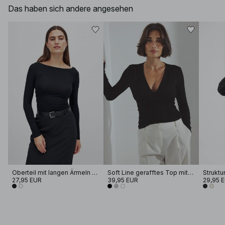
Das haben sich andere angesehen
Oberteil mit langen Ärmeln und U-Ausschnitt
Soft Line gerafftes Top mit V-Ausschnitt
27,95 EUR
39,95 EUR
29,95 