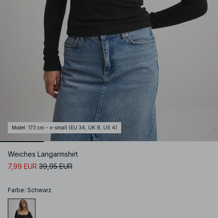
Model
:
173 cm - x-small (EU 34, UK 8, US 4)
Weiches Langarmshirt
7,99 EUR
39,95 EUR
Farbe
:
Schwarz