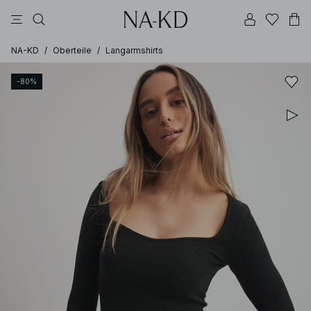
longsleeves
tops
braun
schwarz
hosen
NA-KD
/
Oberteile
/
Langarmshirts
-80%