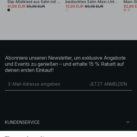
Slip-Midikleid aus Satin mit Faltendetail
bedrucktes Satin-Maxi-Unterkleid
Maxi-Sl
41,96 EUR
59,95 EUR
13,99 EUR
69,95 EUR
62,96 
Abonniere unseren Newsletter, um exklusive Angebote
und Events zu genießen – und erhalte 15 % Rabatt auf
deinen ersten Einkauf!
JETZT ANMELDEN
KUNDENSERVICE