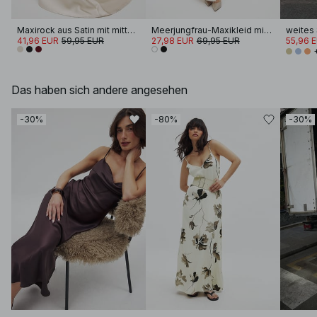
Maxirock aus Satin mit mittelhoher Taille
Meerjungfrau-Maxikleid mit Pailletten
41,96 EUR
59,95 EUR
27,98 EUR
69,95 EUR
55,96 
Das haben sich andere angesehen
-30%
-80%
-30%