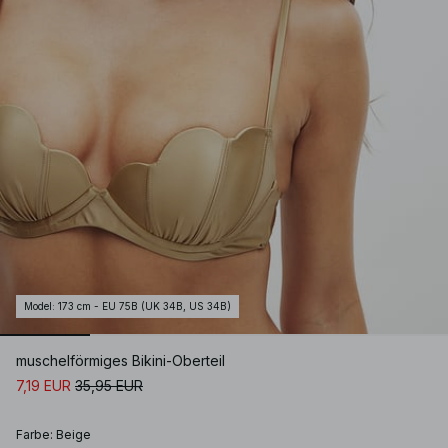
Model
:
173 cm - EU 75B (UK 34B, US 34B)
muschelförmiges Bikini-Oberteil
7,19 EUR
35,95 EUR
Farbe
:
Beige