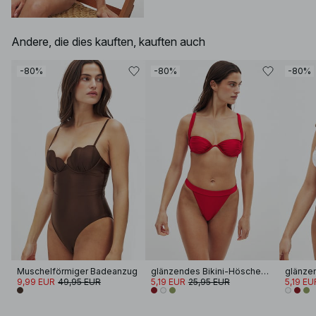
Andere, die dies kauften, kauften auch
-80%
-80%
-80%
Muschelförmiger Badeanzug
glänzendes Bikini-Höschen mit hohem Bein
9,99 EUR
49,95 EUR
5,19 EUR
25,95 EUR
5,19 EU