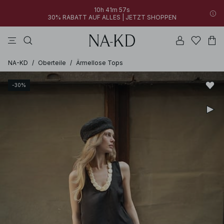
10h 41m 57s
30% RABATT AUF ALLES | JETZT SHOPPEN
longsleeves
kleider
braun
tops
hosen
NA-KD
/
Oberteile
/
Ärmellose Tops
-30%