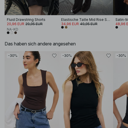
Fluid Drawstring Shorts
Elastische Taille Mid Rise Satin-Hosen
20,96 EUR
29,95 EUR
34,96 EUR
49,95 EUR
48,96 
NA-KD
Das haben sich andere angesehen
-30%
-30%
-30%