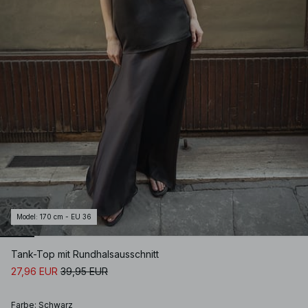
Model
:
170 cm - EU 36
Tank-Top mit Rundhalsausschnitt
27,96 EUR
39,95 EUR
Farbe
:
Schwarz