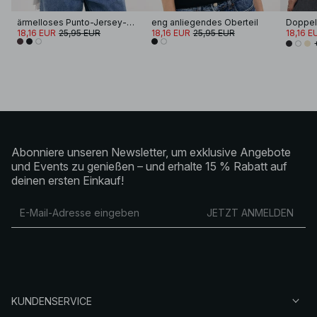
ärmelloses Punto-Jersey-Oberteil
eng anliegendes Oberteil
Doppell
18,16 EUR
25,95 EUR
18,16 EUR
25,95 EUR
18,16 E
Abonniere unseren Newsletter, um exklusive Angebote
und Events zu genießen – und erhalte 15 % Rabatt auf
deinen ersten Einkauf!
JETZT ANMELDEN
KUNDENSERVICE