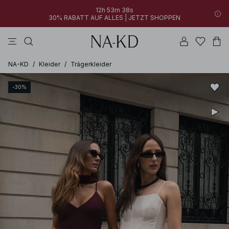
12h 53m 38s
30% RABATT AUF ALLES | JETZT SHOPPEN
longsleeves
kleider
tops
schwarz
hosen
NA-KD
/
Kleider
/
Trägerkleider
-30%