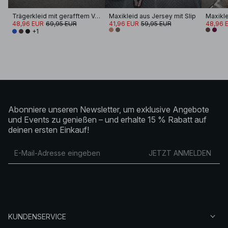
Trägerkleid mit gerafftem Volumen
Maxikleid aus Jersey mit Slip
48,96 EUR
69,95 EUR
41,96 EUR
59,95 EUR
48,96 
+1
Abonniere unseren Newsletter, um exklusive Angebote
und Events zu genießen – und erhalte 15 % Rabatt auf
deinen ersten Einkauf!
JETZT ANMELDEN
KUNDENSERVICE