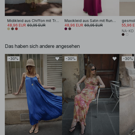
Midikleid aus Chiffon mit Trägern
Maxikleid aus Satin mit Rundhalsausschnitt und Tuch
48,96 EUR
69,95 EUR
48,96 EUR
69,95 EUR
55,96 
NA-KD
Das haben sich andere angesehen
-30%
-30%
-30%