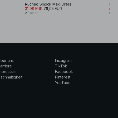
Ruched Smock Maxi Dress
Träge
31,98 EUR
79,95 EUR
48,9
2 Farben
4 Far
ber uns
Instagram
arriere
TikTok
Impressum
Facebook
achhaltigkeit
Pinterest
YouTube