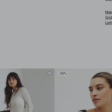
Dies
Mat
Art
Grö
Lie
-30%