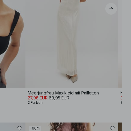
Meerjungfrau-Maxikleid mit Pailletten
Kleid
27,98 EUR
69,95 EUR
34,9
2 Farben
3 Far
-60%
-30