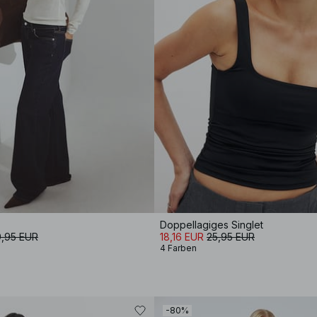
Doppellagiges Singlet
,95 EUR
18,16 EUR
25,95 EUR
4 Farben
-80%