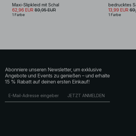
Maxi-Slipkleid mit Schal
bedrucktes Sa
62,96 EUR
89,95 EUR
13,99 EUR
69
1 Farbe
1 Farbe
Abonniere unseren Newsletter, um exklusive
Angebote und Events zu genießen – und erhalte
15 % Rabatt auf deinen ersten Einkauf!
JETZT ANMELDEN