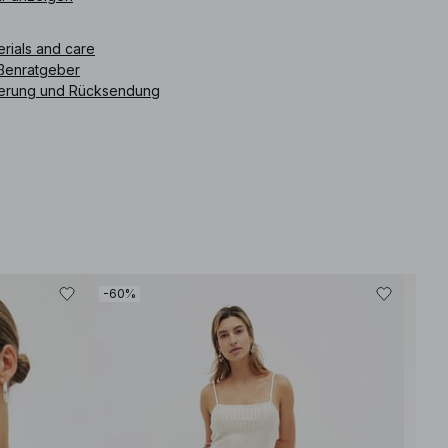
es Midikleid ist in hellrosa erhältlich.
erials and care
ikelnummer
:
1100-011343-0719
ßenratgeber
ferung und Rücksendung
-60%
-50