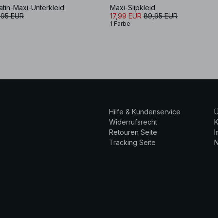
tin-Maxi-Unterkleid
Maxi-Slipkleid
,95 EUR
17,99 EUR
89,95 EUR
1 Farbe
Hilfe & Kundenservice
Ü
Widerrufsrecht
K
Retouren Seite
Tracking Seite
N