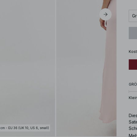
Gr
Kost
GRÖ
Klei
Die
Sati
Schu
 cm - EU 36 (UK 10, US 6, small)
Unse
Meh