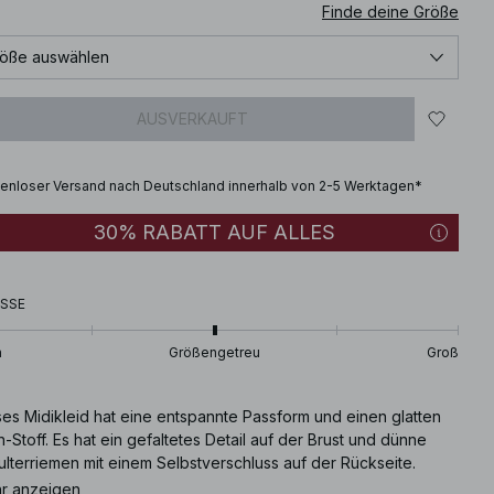
Finde deine Größe
öße auswählen
AUSVERKAUFT
enloser Versand nach Deutschland innerhalb von 2-5 Werktagen*
30% RABATT AUF ALLES
SSE
n
Größengetreu
Groß
ses Midikleid hat eine entspannte Passform und einen glatten
n-Stoff. Es hat ein gefaltetes Detail auf der Brust und dünne
lterriemen mit einem Selbstverschluss auf der Rückseite.
r Midikleid hat einen verborgenen seitlichen Reißverschluss.
r anzeigen