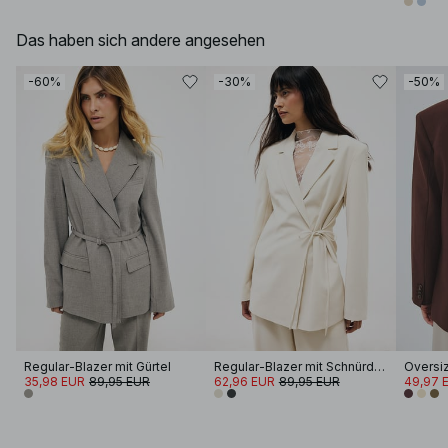
Das haben sich andere angesehen
-60%
-30%
-50%
Regular-Blazer mit Gürtel
Regular-Blazer mit Schnürdetail
35,98 EUR
89,95 EUR
62,96 EUR
89,95 EUR
49,97 