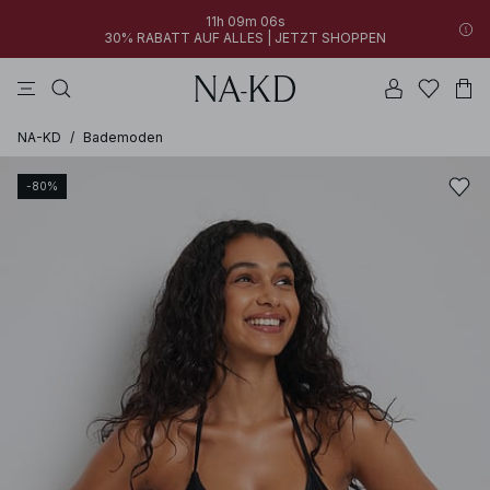
11h 09m 06s
30% RABATT AUF ALLES | JETZT SHOPPEN
longsleeves
kleider
tops
schwarz
hosen
NA-KD
/
Bademoden
-80%