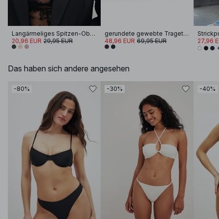
Langärmeliges Spitzen-Oberteil
gerundete gewebte Tragetasche
20,96 EUR
29,95 EUR
48,96 EUR
69,95 EUR
27,96 
Das haben sich andere angesehen
-80%
-30%
-40%