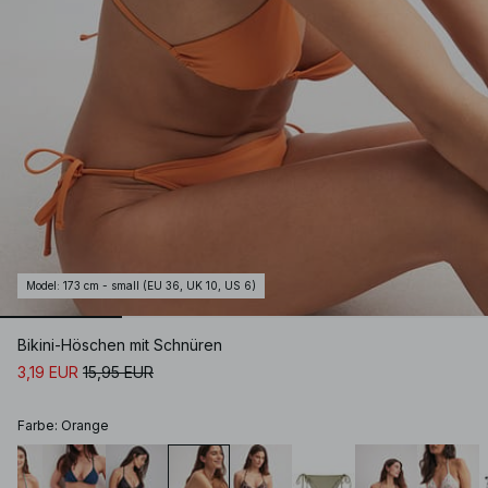
Model
:
173 cm - small (EU 36, UK 10, US 6)
Bikini-Höschen mit Schnüren
3,19 EUR
15,95 EUR
Farbe
:
Orange