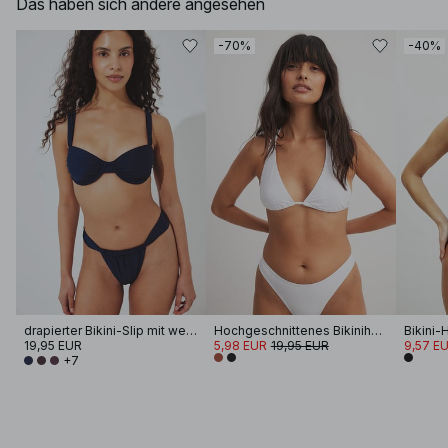
Das haben sich andere angesehen
-70%
-40%
drapierter Bikini-Slip mit weiten Trägern
Hochgeschnittenes Bikinihöschen
19,95 EUR
5,98 EUR
19,95 EUR
9,57 E
+7