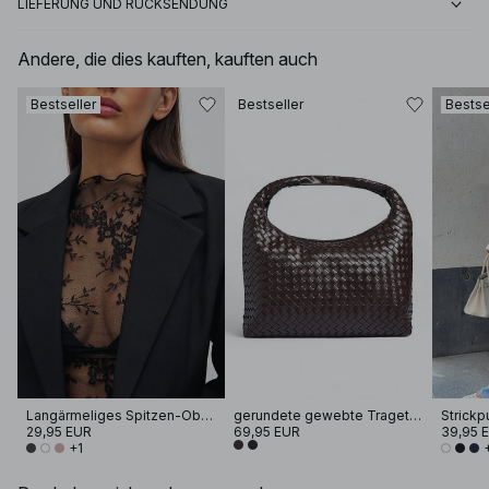
LIEFERUNG UND RÜCKSENDUNG
Andere, die dies kauften, kauften auch
Bestseller
Bestseller
Bestse
Langärmeliges Spitzen-Oberteil
gerundete gewebte Tragetasche
29,95 EUR
69,95 EUR
39,95 
+1