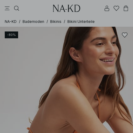
longsleeves
tops
schwarz
braun
hosen
NA-KD
/
Bademoden
/
Bikinis
/
Bikini Unterteile
-80%