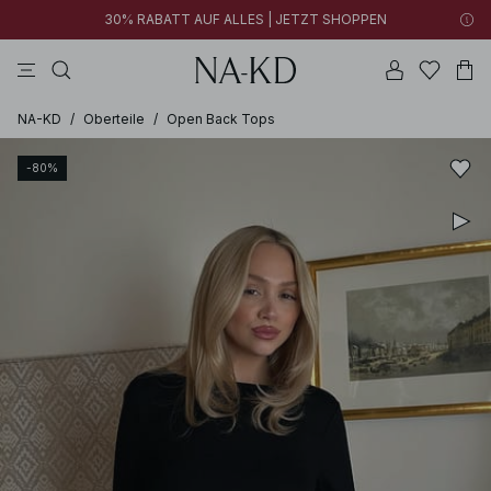
30% RABATT AUF ALLES | JETZT SHOPPEN
longsleeves
tops
schwarz
khakigrün
hosen
NA-KD
/
Oberteile
/
Open Back Tops
-80%